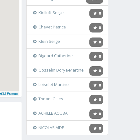
Kirilloff Serge
0
Chevet Patrice
0
Klein Serge
0
Bigeard Catherine
0
Gosselin Dorya-Martine
0
Loiselet Martine
0
OSM France
Tonani Gilles
0
ACHILLE AOUBA
0
NICOLAS AIDE
0