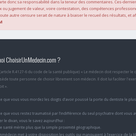
rte donc sa responsabilité dans la teneur des commentaires. Ces-dernier
x ou jugement de valeur, voire contestation, des compétences profession
oute autre censure serait de nature à biaiser le recueil des résultats, et af
M
oi ChoisirUnMedecin.com ?
6 (article R.4127-6 du code de la santé publique) « Le médecin doit respecter le 
ède toute personne de choisir librement son médecin. Il doit lui faciliter l'exe
it ».
e que vous vous mordez les doigts d’avoir poussé la porte du dentiste le plu
e que vous restez traumatisé par l’indifférence du seul psychiatre dont vous 
er le divan, vous le savez aujourd’hui :
e santé mérite plus que la simple proximité géographique.
nmédecin met à votre disposition les outils qui manquaient à l’exercice de la li