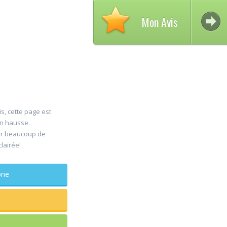
Mon Avis
is, cette page est
Avi
en hausse.
30
er beaucoup de
DEL
clairée!
Jul
Chi
maxillo-f
phone
Rapide et eff
sagesse extr
douleur
...lire plus