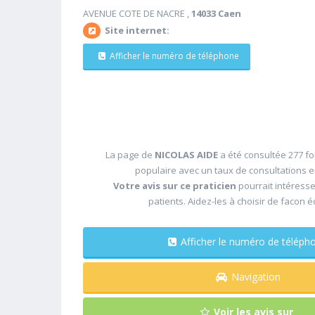
AVENUE COTE DE NACRE ,
14033 Caen
Site internet:
Afficher le numéro de téléphone
La page de
NICOLAS AIDE
a été consultée 277 fo
populaire avec un taux de consultations 
Votre avis sur ce praticien
pourrait intéress
patients. Aidez-les à choisir de facon é
Afficher le numéro de télé
Navigation
Voir les avis sur