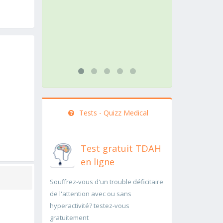
action doit être menée
patholog
rapidement..Une auscultation de
rapidem
bas
...lire pl
...lire plus
Tests - Quizz Medical
Test gratuit TDAH
en ligne
Souffrez-vous d'un trouble déficitaire
de l'attention avec ou sans
hyperactivité? testez-vous
gratuitement