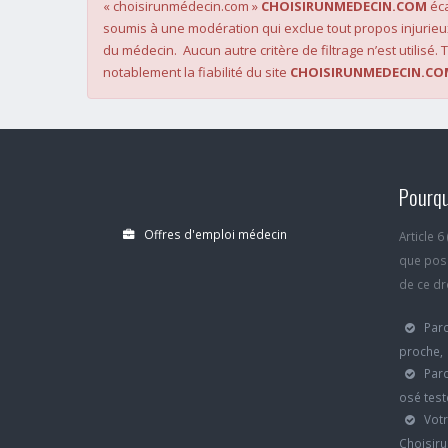
« choisirunmédecin.com »
CHOISIRUNMEDECIN.COM
éca
soumis à une modération qui exclue tout propos injurieu
du médecin. Aucun autre critère de filtrage n’est utilisé. T
notablement la fiabilité du site
CHOISIRUNMEDECIN.CO
Pourqu
Offres d'emploi médecin
Article 
que poss
de ce dro
Parc
proche,
Parc
osé test
Votr
Choisiru