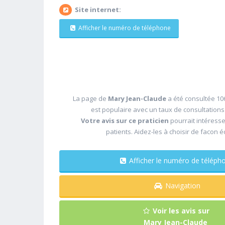
Site internet:
Afficher le numéro de téléphone
La page de
Mary Jean-Claude
a été consultée 106
est populaire avec un taux de consultation
Votre avis sur ce praticien
pourrait intéress
patients. Aidez-les à choisir de facon é
Afficher le numéro de télé
Navigation
Voir les avis sur
Mary Jean-Claude