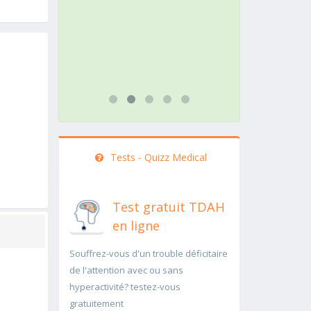
action doit être menée
pathologie ra
rapidement..Une auscultation de
rapidement p
bas
...lire plus
...lire plus
Tests - Quizz Medical
Test gratuit TDAH
en ligne
Souffrez-vous d'un trouble déficitaire
de l'attention avec ou sans
hyperactivité? testez-vous
gratuitement