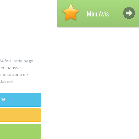
Mon Avis
4 fois, cette page
s en hausse.
Avis s
er beaucoup de
30
clairée!
DELCA
Jul
Chirur
phone
maxillo-facia
Rapide et efficace
sagesse extraite
douleur
...lire plus