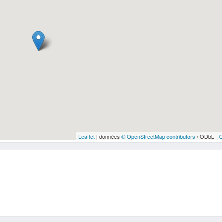
Leaflet
| données
© OpenStreetMap contributors
/ ODbL -