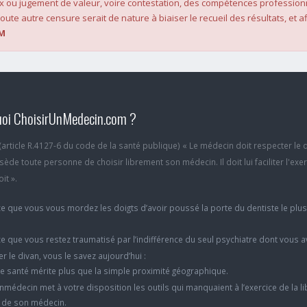
x ou jugement de valeur, voire contestation, des compétences profession
oute autre censure serait de nature à biaiser le recueil des résultats, et af
M
oi ChoisirUnMedecin.com ?
6 (article R.4127-6 du code de la santé publique) « Le médecin doit respecter le 
ède toute personne de choisir librement son médecin. Il doit lui faciliter l'exe
it ».
e que vous vous mordez les doigts d’avoir poussé la porte du dentiste le plu
e que vous restez traumatisé par l’indifférence du seul psychiatre dont vous 
er le divan, vous le savez aujourd’hui :
e santé mérite plus que la simple proximité géographique.
nmédecin met à votre disposition les outils qui manquaient à l’exercice de la li
x de son médecin.