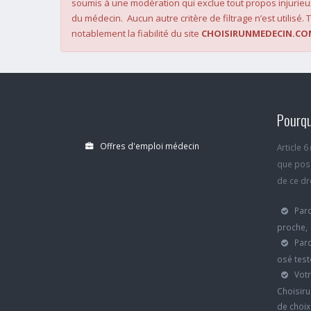
soumis à une modération qui exclue tout propos injurieu
du médecin. Aucun autre critère de filtrage n’est utilisé. T
notablement la fiabilité du site
CHOISIRUNMEDECIN.CO
Pourqu
Offres d'emploi médecin
Article 
que poss
de ce dro
Parc
proche,
Parc
osé test
Votr
Choisiru
de choi