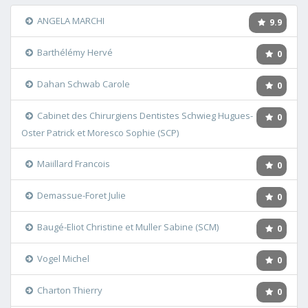
ANGELA MARCHI
9.9
Barthélémy Hervé
0
Dahan Schwab Carole
0
Cabinet des Chirurgiens Dentistes Schwieg Hugues-
0
Oster Patrick et Moresco Sophie (SCP)
Maiillard Francois
0
Demassue-Foret Julie
0
Baugé-Eliot Christine et Muller Sabine (SCM)
0
Vogel Michel
0
Charton Thierry
0