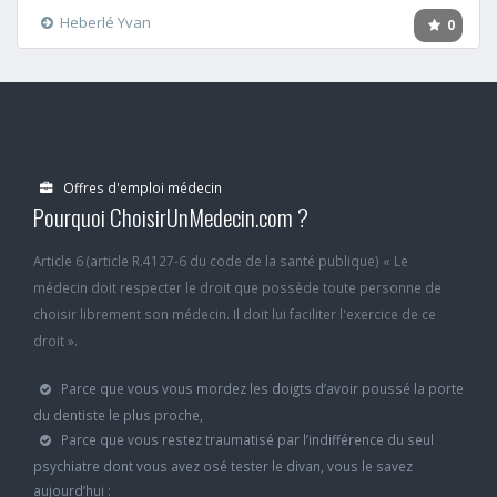
Heberlé Yvan
0
Offres d'emploi médecin
Pourquoi ChoisirUnMedecin.com ?
Article 6 (article R.4127-6 du code de la santé publique) « Le
médecin doit respecter le droit que possède toute personne de
choisir librement son médecin. Il doit lui faciliter l'exercice de ce
droit ».
Parce que vous vous mordez les doigts d’avoir poussé la porte
du dentiste le plus proche,
Parce que vous restez traumatisé par l’indifférence du seul
psychiatre dont vous avez osé tester le divan, vous le savez
aujourd’hui :