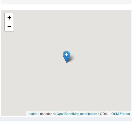
+
−
Leaflet
| données
© OpenStreetMap contributors
/ ODbL -
OSM France