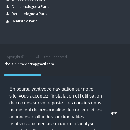
Ophtalmologue à Paris
Dermatologue à Paris
Dentiste à Paris
Copyright © 2026 . All Rights Reserved.
choisirunmedecin@gmail.com
Nous contacter
En poursuivant votre navigation sur notre
Accueil
site, vous acceptez l'installation et l'utilisation
Blog
de cookies sur votre poste. Les cookies nous
Mon compte
permettent de personnaliser le contenu et les
Dernier avis : PASCAL DELCAMPE, Chirurgien maxillo-faciale à Arpajon
annonces, d'offrir des fonctionnalités
Mentions légales
relatives aux médias sociaux et d'analyser
Politique de confidentialité