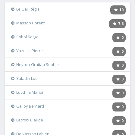
Le Gall Régis
10
Masson Florent
7.6
Sobol Serge
0
Vazeille Pierre
0
Neyron-Gratian Sophie
0
Saladin Luc
0
Lucchini Marion
0
Galloy Bernard
0
Lacroix Claude
0
De Vasson Fabien
0