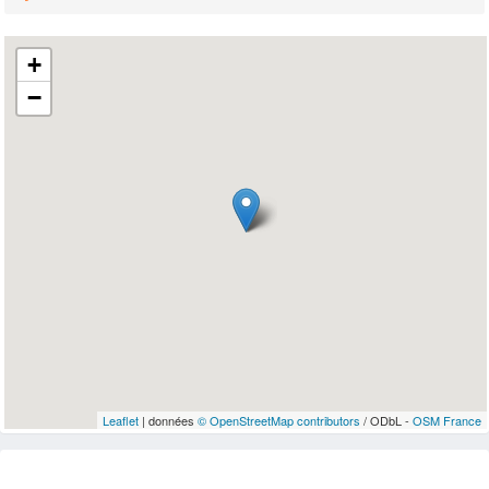
+
−
Leaflet
| données
© OpenStreetMap contributors
/ ODbL -
OSM France