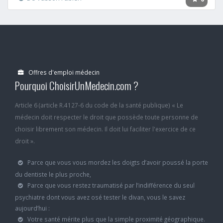
Offres d'emploi médecin
Pourquoi ChoisirUnMedecin.com ?
Article 6 (article R.4127-6 du code de la santé publique) « Le
médecin doit respecter le droit que possède toute personne de
choisir librement son médecin. Il doit lui faciliter l'exercice de ce
droit ».
Parce que vous vous mordez les doigts d’avoir poussé la porte
du dentiste le plus proche,
Parce que vous restez traumatisé par l’indifférence du seul
psychiatre dont vous avez osé tester le divan, vous le savez
aujourd’hui :
Votre santé mérite plus que la simple proximité géographique.