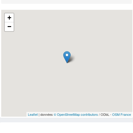
+
−
Leaflet
| données
© OpenStreetMap contributors
/ ODbL -
OSM France