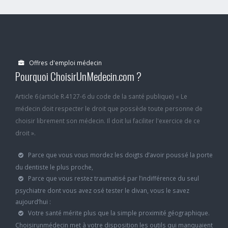
Offres d'emploi médecin
Pourquoi ChoisirUnMedecin.com ?
Article 6 (article R.4127-6 du code de la santé publique) « Le
médecin doit respecter le droit que possède toute personne de
choisir librement son médecin. Il doit lui faciliter l'exercice de ce
droit ».
Parce que vous vous mordez les doigts d’avoir poussé la porte
du dentiste le plus proche,
Parce que vous restez traumatisé par l’indifférence du seul
psychiatre dont vous avez osé tester le divan, vous le savez
aujourd’hui :
Votre santé mérite plus que la simple proximité géographique.
Choisirunmédecin met à votre disposition les outils qui manquaient