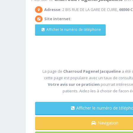
Adresse:
2 BIS RUE DE LA GARE DE CUIRE,
69300 C
Site internet:
Afficher le numéro de téléphone
La page de
Charroud Pagenel Jacqueline
a été 
cette page est populaire avec un taux de consult
Votre avis sur ce praticien
pourrait intéress
patients. Aidez-les à choisir de facon é
Afficher le numéro de télé
Navigation