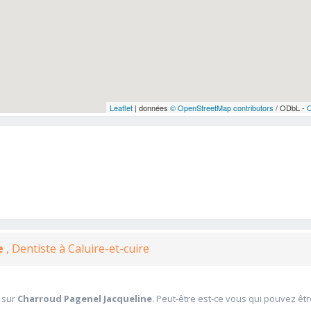
Leaflet
| données
© OpenStreetMap contributors
/ ODbL -
ne
, Dentiste à Caluire-et-cuire
 sur
Charroud Pagenel Jacqueline
. Peut-être est-ce vous qui pouvez êtr