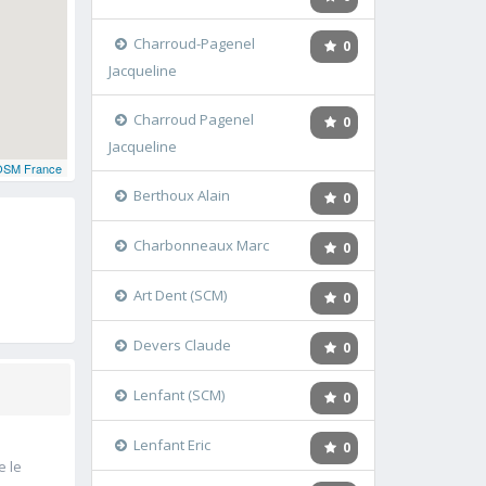
Charroud-Pagenel
0
Jacqueline
Charroud Pagenel
0
Jacqueline
OSM France
Berthoux Alain
0
Charbonneaux Marc
0
Art Dent (SCM)
0
Devers Claude
0
Lenfant (SCM)
0
Lenfant Eric
0
e le