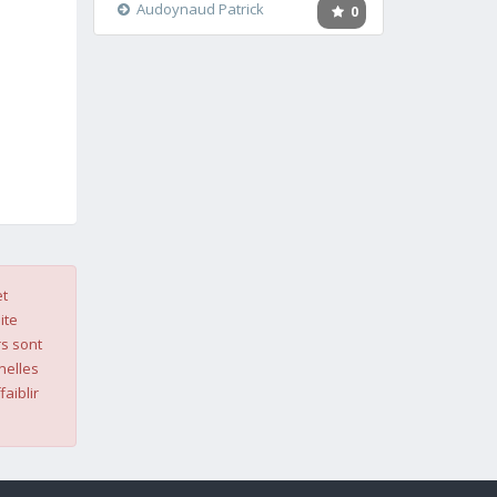
Audoynaud Patrick
0
et
ite
s sont
nelles
faiblir