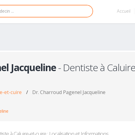
Accueil
el Jacqueline
- Dentiste à Caluire
e-et-cuire
/
Dr. Charroud Pagenel Jacqueline
eline
ste à Caluire-et-cuire : Localisation et Informations