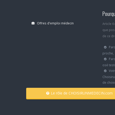
Pourqu
Offres d'emploi médecin
Article 
que poss
de ce dro
Parc
proche,
Parc
osé test
Votr
Choisiru
de choi
Le rôle de CHOISIRUNMEDECIN.com