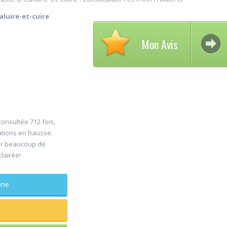
aluire-et-cuire
Mon Avis
A
consultée 712 fois,
30
ations en hausse.
D
er beaucoup de
Jul
C
clairée!
maxillo
Rapide et 
phone
sagesse e
douleur
...lire plus