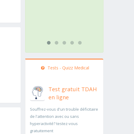
action doit être menée
patho
rapidement..Une auscultation de
rapid
bas
...lire
...lire plus
Tests - Quizz Medical
Test gratuit TDAH
en ligne
Souffrez-vous d'un trouble déficitaire
de l'attention avec ou sans
hyperactivité? testez-vous
gratuitement