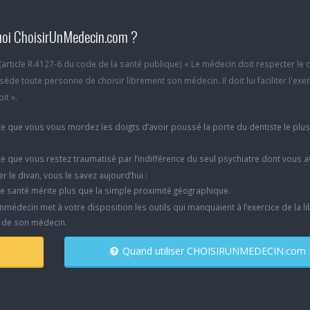
oi ChoisirUnMedecin.com ?
6 (article R.4127-6 du code de la santé publique) « Le médecin doit respecter le 
ède toute personne de choisir librement son médecin. Il doit lui faciliter l'exe
it ».
e que vous vous mordez les doigts d’avoir poussé la porte du dentiste le plu
e que vous restez traumatisé par l’indifférence du seul psychiatre dont vous 
er le divan, vous le savez aujourd’hui :
e santé mérite plus que la simple proximité géographique.
nmédecin met à votre disposition les outils qui manquaient à l’exercice de la li
x de son médecin.
Quand utiliser CHOISIRUNMEDECIN.com