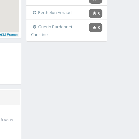
Berthelon Arnaud
0
Guerin Bardonnet
0
Christine
OSM France
r à vous