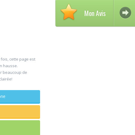
Mon Avis
fois, cette page est
en hausse.
A
er beaucoup de
30
clairée!
D
Jul
C
phone
maxill
Rapide et
sagesse 
douleur
...lire plu