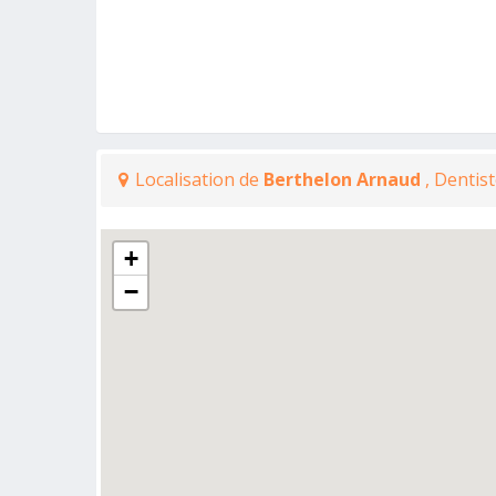
Localisation de
Berthelon Arnaud
, Dentis
+
−