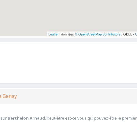
Leaflet
| données
© OpenStreetMap contributors
/ ODbL -
 à Genay
 sur
Berthelon Arnaud
. Peut-être est-ce vous qui pouvez être le premie