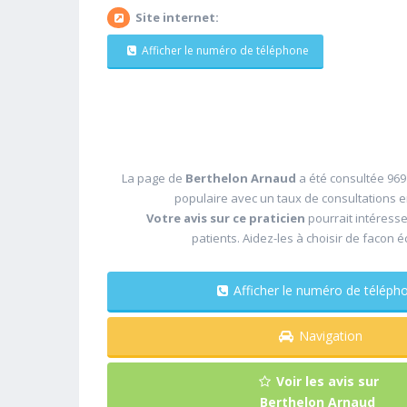
Site internet:
Afficher le numéro de téléphone
La page de
Berthelon Arnaud
a été consultée 969 
populaire avec un taux de consultations 
Votre avis sur ce praticien
pourrait intéress
patients. Aidez-les à choisir de facon é
Afficher le numéro de télé
Navigation
Voir les avis sur
Berthelon Arnaud