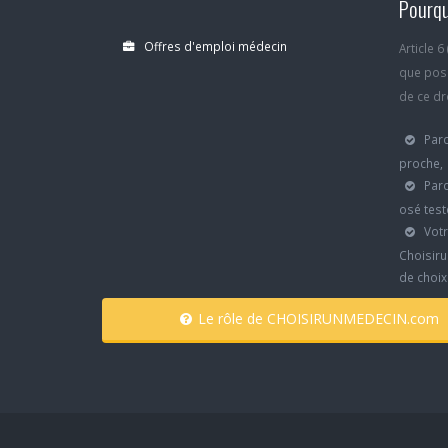
Pourqu
Offres d'emploi médecin
Article 
que poss
de ce dro
Parc
proche,
Parc
osé test
Votr
Choisiru
de choi
Le rôle de CHOISIRUNMEDECIN.com