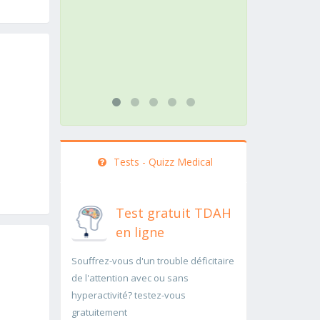
action doit être menée
patho
rapidement..Une auscultation de
rapi
bas
...lir
...lire plus
Tests - Quizz Medical
Test gratuit TDAH
en ligne
Souffrez-vous d'un trouble déficitaire
de l'attention avec ou sans
hyperactivité? testez-vous
gratuitement