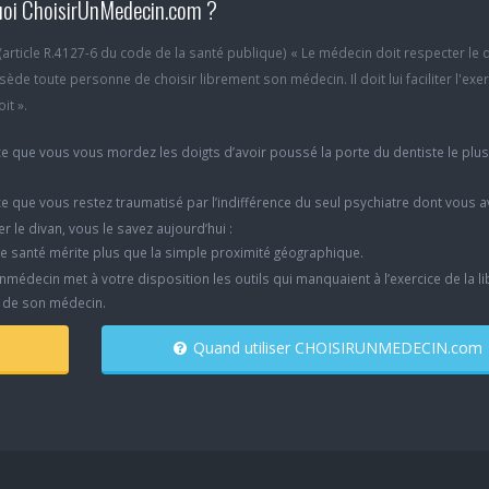
oi ChoisirUnMedecin.com ?
6 (article R.4127-6 du code de la santé publique) « Le médecin doit respecter le 
ède toute personne de choisir librement son médecin. Il doit lui faciliter l'exe
it ».
e que vous vous mordez les doigts d’avoir poussé la porte du dentiste le plu
e que vous restez traumatisé par l’indifférence du seul psychiatre dont vous 
er le divan, vous le savez aujourd’hui :
e santé mérite plus que la simple proximité géographique.
nmédecin met à votre disposition les outils qui manquaient à l’exercice de la li
x de son médecin.
Quand utiliser CHOISIRUNMEDECIN.com