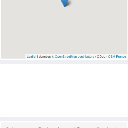
Leaflet
| données
© OpenStreetMap contributors
/ ODbL -
OSM France