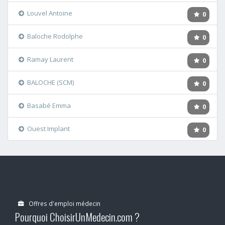
Louvel Antoine
0
Baloche Rodolphe
0
Ramay Laurent
0
BALOCHE (SCM)
0
Basabé Emma
0
Ouest Implant
0
Offres d'emploi médecin
Pourquoi ChoisirUnMedecin.com ?