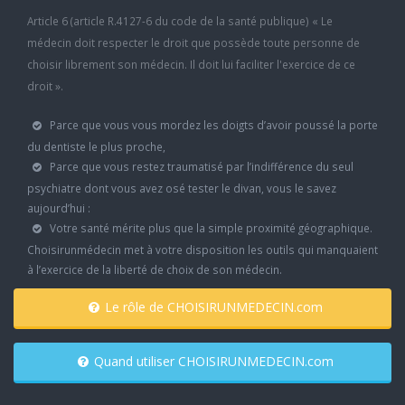
Article 6 (article R.4127-6 du code de la santé publique) « Le
médecin doit respecter le droit que possède toute personne de
choisir librement son médecin. Il doit lui faciliter l'exercice de ce
droit ».
Parce que vous vous mordez les doigts d’avoir poussé la porte
du dentiste le plus proche,
Parce que vous restez traumatisé par l’indifférence du seul
psychiatre dont vous avez osé tester le divan, vous le savez
aujourd’hui :
Votre santé mérite plus que la simple proximité géographique.
Choisirunmédecin met à votre disposition les outils qui manquaient
à l’exercice de la liberté de choix de son médecin.
Le rôle de CHOISIRUNMEDECIN.com
Quand utiliser CHOISIRUNMEDECIN.com