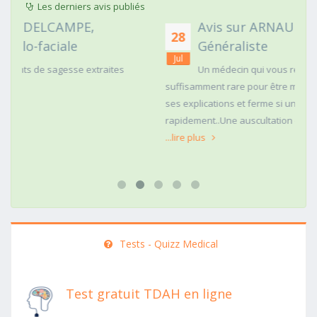
Les derniers avis publiés
Avis sur ARNAUD FAURIE, Médecin
28
Généraliste
Jul
Un médecin qui vous regarde dans les yeux c'est
suffisamment rare pour être mentionné. Posé,clair dans
ses explications et ferme si une action doit être menée
rapidement..Une auscultation de bas
...lire plus
Tests - Quizz Medical
Test gratuit TDAH en ligne