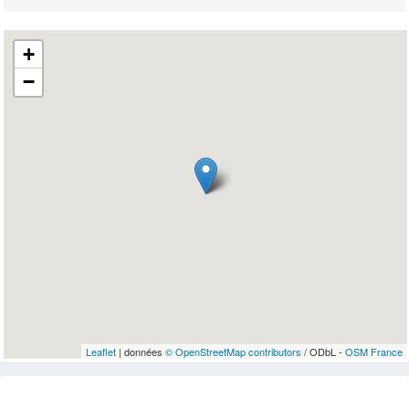
+
−
Leaflet
| données
© OpenStreetMap contributors
/ ODbL -
OSM France