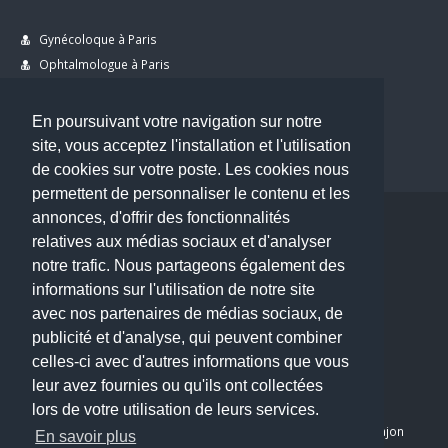
Gynécoloque à Paris
Ophtalmologue à Paris
Dermatologue à Paris
Dentiste à Paris
En poursuivant votre navigation sur notre
site, vous acceptez l'installation et l'utilisation
de cookies sur votre poste. Les cookies nous
permettent de personnaliser le contenu et les
annonces, d'offrir des fonctionnalités
Copyright © 2026 . All Rights Reserved.
relatives aux médias sociaux et d'analyser
choisirunmedecin@gmail.com
notre trafic. Nous partageons également des
informations sur l'utilisation de notre site
Nous contacter
avec nos partenaires de médias sociaux, de
publicité et d'analyse, qui peuvent combiner
Accueil
celles-ci avec d'autres informations que vous
Blog
leur avez fournies ou qu'ils ont collectées
Mon compte
lors de votre utilisation de leurs services.
Dernier avis : PASCAL DELCAMPE, Chirurgien maxillo-faciale à Arpajon
En savoir plus