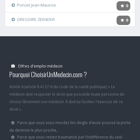
Poncet Jean-Maurice
0
GREGOIRE ZEENDER
0
Offres d'emploi médecin
Pourquoi ChoisirUnMedecin.com ?
Article 6 (article R.4127-6 du code de la santé publique) « Le
médecin doit respecter le droit que possède toute personne de
choisir librement son médecin. Il doit lui faciliter l'exercice de ce
droit ».
Parce que vous vous mordez les doigts d’avoir poussé la porte
du dentiste le plus proche,
Parce que vous restez traumatisé par l’indifférence du seul