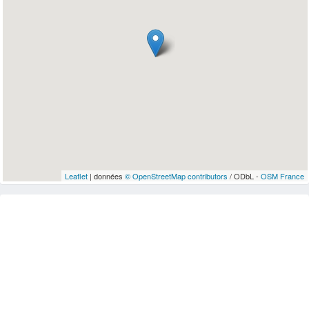
Leaflet
| données
© OpenStreetMap contributors
/ ODbL -
OSM France