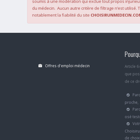
soumis à une modération qui exclue tout propos injurieu
du médecin. Aucun autre critère de filtrage n’est utilisé. T
notablement la fiabilité du site
CHOISIRUNMEDECIN.CO
Pourqu
Offres d'emploi médecin
Article 
que poss
de ce dro
Parc
proche,
Parc
osé test
Votr
Choisiru
de choi