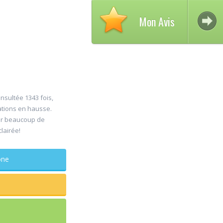
Mon Avis
onsultée 1343 fois,
ations en hausse.
Avi
er beaucoup de
30
clairée!
DEL
Jul
Chi
phone
maxillo-f
Rapide et eff
sagesse extr
douleur
...lire plus