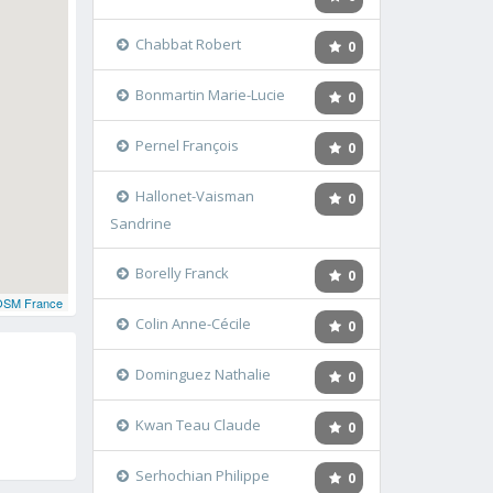
Chabbat Robert
0
Bonmartin Marie-Lucie
0
Pernel François
0
Hallonet-Vaisman
0
Sandrine
Borelly Franck
0
OSM France
Colin Anne-Cécile
0
Dominguez Nathalie
0
Kwan Teau Claude
0
Serhochian Philippe
0