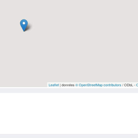
Leaflet
| données
© OpenStreetMap contributors
/ ODbL -