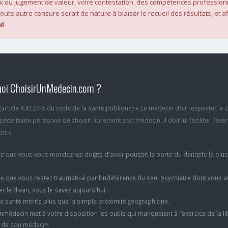
x ou jugement de valeur, voire contestation, des compétences profession
oute autre censure serait de nature à biaiser le recueil des résultats, et af
M
oi ChoisirUnMedecin.com ?
6 (article R.4127-6 du code de la santé publique) « Le médecin doit respecter le 
ède toute personne de choisir librement son médecin. Il doit lui faciliter l'exe
it ».
e que vous vous mordez les doigts d’avoir poussé la porte du dentiste le plu
e que vous restez traumatisé par l’indifférence du seul psychiatre dont vous 
er le divan, vous le savez aujourd’hui :
e santé mérite plus que la simple proximité géographique.
nmédecin met à votre disposition les outils qui manquaient à l’exercice de la li
x de son médecin.