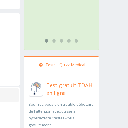
action doit être menée
patholog
rapidement..Une auscultation de
rapidem
bas
...lire pl
...lire plus
Tests - Quizz Medical
Test gratuit TDAH
en ligne
Souffrez-vous d'un trouble déficitaire
de l'attention avec ou sans
hyperactivité? testez-vous
gratuitement