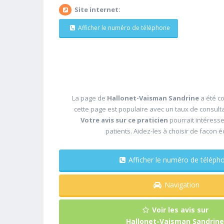
Site internet:
Afficher le numéro de téléphone
La page de
Hallonet-Vaisman Sandrine
a été c
cette page est populaire avec un taux de consult
Votre avis sur ce praticien
pourrait intéress
patients. Aidez-les à choisir de facon é
Afficher le numéro de télé
Navigation
Voir les avis sur
Hallonet-Vaisman Sandrine