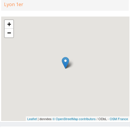
Lyon 1er
+
−
Leaflet
| données
© OpenStreetMap contributors
/ ODbL -
OSM France