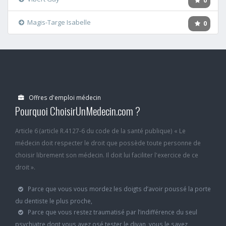
0
Magis-Targe Isabelle
0
Offres d'emploi médecin
Pourquoi ChoisirUnMedecin.com ?
Article 6 (article R.4127-6 du code de la santé publique) « Le
médecin doit respecter le droit que possède toute personne de
choisir librement son médecin. Il doit lui faciliter l'exercice de ce
droit ».
Parce que vous vous mordez les doigts d’avoir poussé la porte
du dentiste le plus proche,
Parce que vous restez traumatisé par l’indifférence du seul
psychiatre dont vous avez osé tester le divan, vous le savez