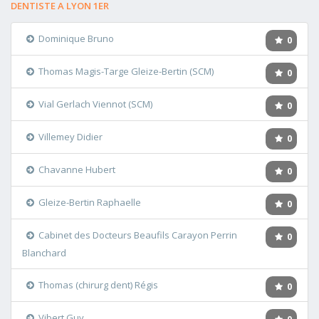
DENTISTE A LYON 1ER
Dominique Bruno
0
Thomas Magis-Targe Gleize-Bertin (SCM)
0
Vial Gerlach Viennot (SCM)
0
Villemey Didier
0
Chavanne Hubert
0
Gleize-Bertin Raphaelle
0
Cabinet des Docteurs Beaufils Carayon Perrin
0
Blanchard
Thomas (chirurg dent) Régis
0
Vibert Guy