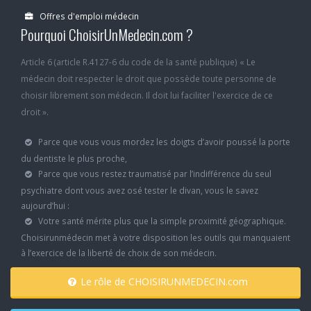
Offres d'emploi médecin
Pourquoi ChoisirUnMedecin.com ?
Article 6 (article R.4127-6 du code de la santé publique) « Le
médecin doit respecter le droit que possède toute personne de
choisir librement son médecin. Il doit lui faciliter l'exercice de ce
droit ».
Parce que vous vous mordez les doigts d’avoir poussé la porte
du dentiste le plus proche,
Parce que vous restez traumatisé par l’indifférence du seul
psychiatre dont vous avez osé tester le divan, vous le savez
aujourd’hui :
Votre santé mérite plus que la simple proximité géographique.
Choisirunmédecin met à votre disposition les outils qui manquaient
à l’exercice de la liberté de choix de son médecin.
Le rôle de CHOISIRUNMEDECIN.com