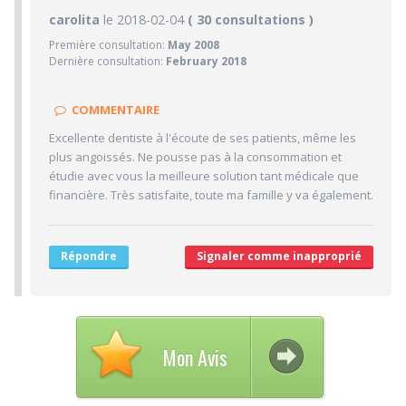
9.8/10
carolita
le 2018-02-04
PRATICIEN
( 30 consultations )
Première consultation:
May 2008
10/10
Confiance accordée
Dernière consultation:
February 2018
10/10
Sympathie
10/10
Clarté des informations médicales délivrées
COMMENTAIRE
10/10
Délai pour obtenir un 1er RDV
Excellente dentiste à l'écoute de ses patients, même les
9/10
plus angoissés. Ne pousse pas à la consommation et
Ponctualité/Temps en salle d'attente/Retard
étudie avec vous la meilleure solution tant médicale que
9.7/10
CABINET/LOCAUX
financière. Très satisfaite, toute ma famille y va également.
10/10
Desserte par les transports en commun
9/10
Stationnements alentours
Répondre
Signaler comme inapproprié
10/10
Agréabilité des locaux
Mon Avis