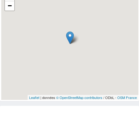
−
Leaflet
| données
© OpenStreetMap contributors
/ ODbL -
OSM France