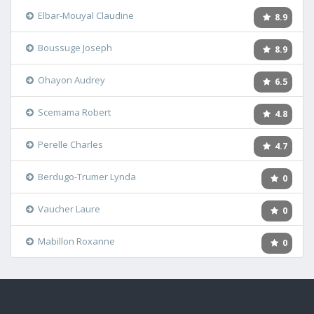
Elbar-Mouyal Claudine
8.9
Boussuge Joseph
8.9
Ohayon Audrey
6.5
Scemama Robert
4.8
Perelle Charles
4.7
Berdugo-Trumer Lynda
0
Vaucher Laure
0
Mabillon Roxanne
0