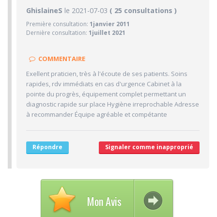
10/10
GhislaineS
le 2021-07-03
PRATICIEN
( 25 consultations )
Première consultation:
1janvier 2011
10/10
Confiance accordée
Dernière consultation:
1juillet 2021
10/10
Sympathie
10/10
Clarté des informations médicales délivrées
COMMENTAIRE
10/10
Délai pour obtenir un 1er RDV
Exellent praticien, très à l'écoute de ses patients. Soins
10/10
rapides, rdv immédiats en cas d'urgence Cabinet à la
Ponctualité/Temps en salle d'attente/Retard
pointe du progrès, équipement complet permettant un
9.3/10
CABINET/LOCAUX
diagnostic rapide sur place Hygiène irreprochable Adresse
à recommander Équipe agréable et compétante
10/10
Desserte par les transports en commun
8/10
Stationnements alentours
10/10
Agréabilité des locaux
Répondre
Signaler comme inapproprié
Mon Avis