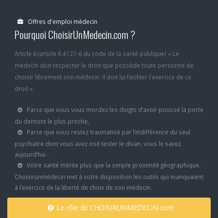
Offres d'emploi médecin
Pourquoi ChoisirUnMedecin.com ?
Article 6 (article R.4127-6 du code de la santé publique) « Le
médecin doit respecter le droit que possède toute personne de
choisir librement son médecin. Il doit lui faciliter l'exercice de ce
droit ».
Parce que vous vous mordez les doigts d’avoir poussé la porte
du dentiste le plus proche,
Parce que vous restez traumatisé par l’indifférence du seul
psychiatre dont vous avez osé tester le divan, vous le savez
aujourd’hui :
Votre santé mérite plus que la simple proximité géographique.
Choisirunmédecin met à votre disposition les outils qui manquaient
à l’exercice de la liberté de choix de son médecin.
Le rôle de CHOISIRUNMEDECIN.com