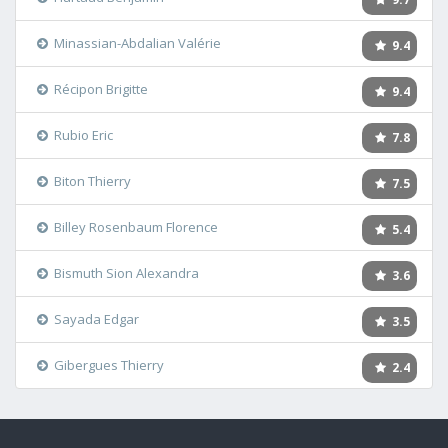
Minassian-Abdalian Valérie
9.4
Récipon Brigitte
9.4
Rubio Eric
7.8
Biton Thierry
7.5
Billey Rosenbaum Florence
5.4
Bismuth Sion Alexandra
3.6
Sayada Edgar
3.5
Gibergues Thierry
2.4