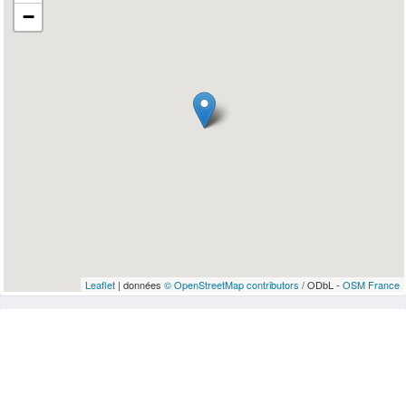
−
Leaflet
| données
© OpenStreetMap contributors
/ ODbL -
OSM France