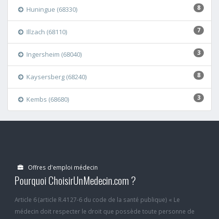
8
Huningue (68330)
7
Illzach (68110)
3
Ingersheim (68040)
8
Kaysersberg (68240)
3
Kembs (68680)
Offres d'emploi médecin
Pourquoi ChoisirUnMedecin.com ?
Article 6 (article R.4127-6 du code de la santé publique) « Le
médecin doit respecter le droit que possède toute personne de