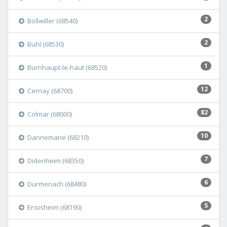
2
Bollwiller (68540)
2
Buhl (68530)
1
Burnhaupt-le-haut (68520)
12
Cernay (68700)
82
Colmar (68000)
10
Dannemarie (68210)
7
Didenheim (68350)
6
Durmenach (68480)
5
Ensisheim (68190)