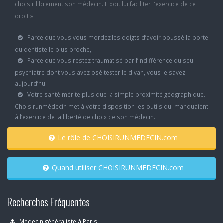
choisir librement son médecin. Il doit lui faciliter l'exercice de ce
droit ».
Parce que vous vous mordez les doigts d’avoir poussé la porte
du dentiste le plus proche,
Parce que vous restez traumatisé par l’indifférence du seul
psychiatre dont vous avez osé tester le divan, vous le savez
aujourd’hui :
Votre santé mérite plus que la simple proximité géographique.
Choisirunmédecin met à votre disposition les outils qui manquaient
à l’exercice de la liberté de choix de son médecin.
Le rôle de CHOISIRUNMEDECIN.com
Quand utiliser CHOISIRUNMEDECIN.com
Recherches Fréquentes
Medecin généraliste à Paris