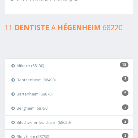
11
DENTISTE
A
HÉGENHEIM
68220
15
Altkirch (68130)
3
Bantzenheim (68490)
5
Bartenheim (68870)
2
Bergheim (68750)
2
Bitschwiller-lès-thann (68620)
3
Blotzheim (68730)