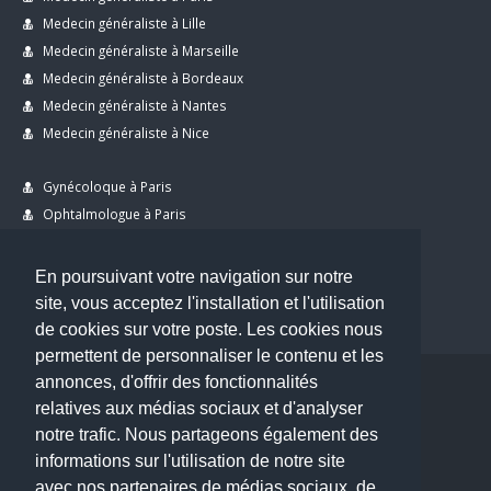
Medecin généraliste à Lille
Medecin généraliste à Marseille
Medecin généraliste à Bordeaux
Medecin généraliste à Nantes
Medecin généraliste à Nice
Gynécoloque à Paris
Ophtalmologue à Paris
Dermatologue à Paris
Dentiste à Paris
En poursuivant votre navigation sur notre
site, vous acceptez l'installation et l'utilisation
de cookies sur votre poste. Les cookies nous
permettent de personnaliser le contenu et les
annonces, d'offrir des fonctionnalités
Copyright © 2026 . All Rights Reserved.
relatives aux médias sociaux et d'analyser
choisirunmedecin@gmail.com
notre trafic. Nous partageons également des
informations sur l'utilisation de notre site
Nous contacter
avec nos partenaires de médias sociaux, de