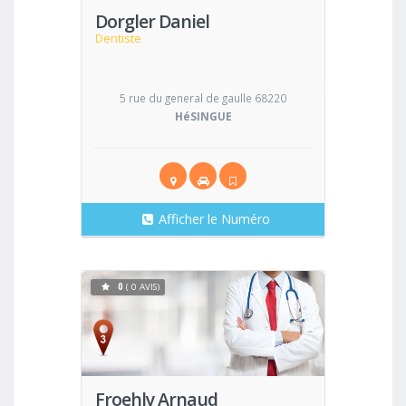
Dorgler Daniel
Dentiste
5 rue du general de gaulle 68220
HéSINGUE
Afficher le Numéro
0
( 0 AVIS)
Voir
Froehly Arnaud