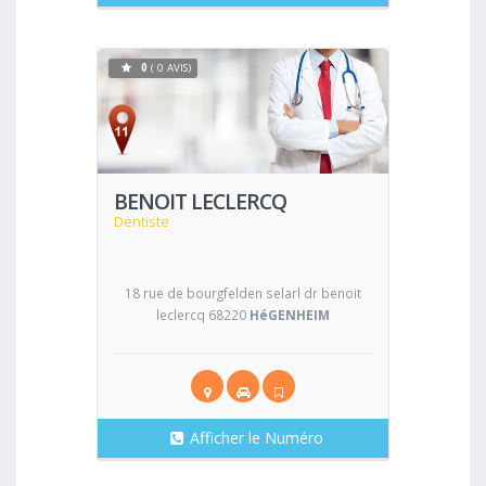
0
( 0 AVIS)
Voir
BENOIT LECLERCQ
Dentiste
18 rue de bourgfelden selarl dr benoit
leclercq 68220
HéGENHEIM
Afficher le Numéro