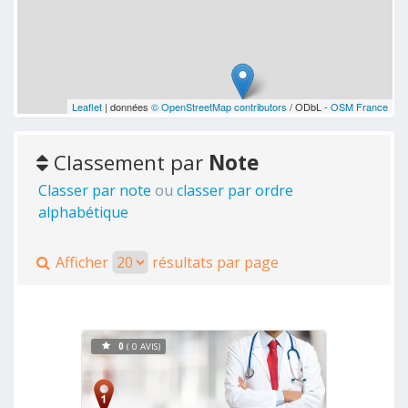
Leaflet
| données
© OpenStreetMap contributors
/ ODbL -
OSM France
Classement par
Note
Classer par note
ou
classer par ordre
alphabétique
Afficher
résultats par page
0
( 0 AVIS)
Voir