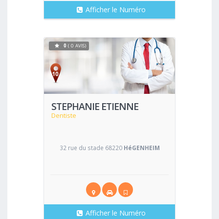
Afficher le Numéro
0
( 0 AVIS)
Voir
STEPHANIE ETIENNE
Dentiste
32 rue du stade 68220
HéGENHEIM
Afficher le Numéro