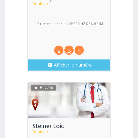
Dentiste
12 rue des acacias 68220
HéGENHEIM
Afficher le Numéro
0
( 0 AVIS)
Voir
Steiner Loic
Dentiste