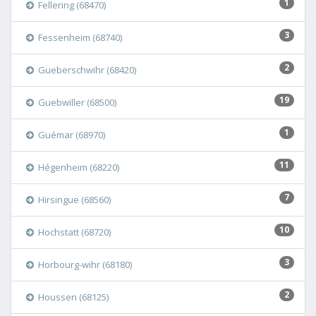
1
Fellering (68470)
3
Fessenheim (68740)
2
Gueberschwihr (68420)
19
Guebwiller (68500)
1
Guémar (68970)
11
Hégenheim (68220)
7
Hirsingue (68560)
10
Hochstatt (68720)
3
Horbourg-wihr (68180)
2
Houssen (68125)