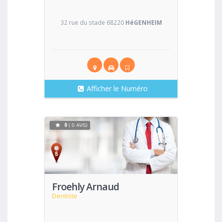
32 rue du stade 68220
HéGENHEIM
Afficher le Numéro
0
( 0 AVIS)
Voir
Froehly Arnaud
Dentiste