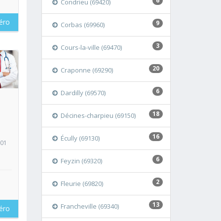
6
Condrieu (69420)
éro
9
Corbas (69960)
3
Cours-la-ville (69470)
20
Craponne (69290)
oir
6
Dardilly (69570)
18
Décines-charpieu (69150)
16
Écully (69130)
001
6
Feyzin (69320)
2
Fleurie (69820)
13
Francheville (69340)
éro