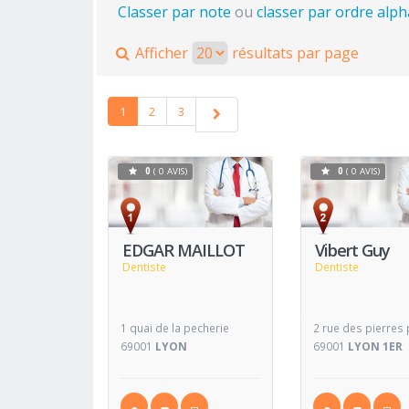
Classer par note
ou
classer par ordre alp
Afficher
résultats par page
1
2
3
0
( 0 AVIS)
0
( 0 AVIS)
Voir
Fiche
Fiche
EDGAR MAILLOT
Vibert Guy
Dentiste
Dentiste
1 quai de la pecherie
2 rue des pierres
69001
LYON
69001
LYON 1ER