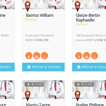
Voir
Voir
V
Fiche
Fiche
ine
Barrios William
Gleize-Bertin
Raphaelle
Dentiste
Dentiste
er 69001
4 rue paul chenavard
108 boulevard de la cr
69001
LYON 1ER
rousse 69001
LYON 1
 Numéro
Afficher le Numéro
Afficher le Num
0
( 0 AVIS)
0
( 0 AVIS)
Voir
Voir
V
Fiche
Fiche
rurg
Magis-Targe
Rodier Philippe