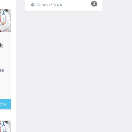
8
Genas (69740)
oir
ls
ER
éro