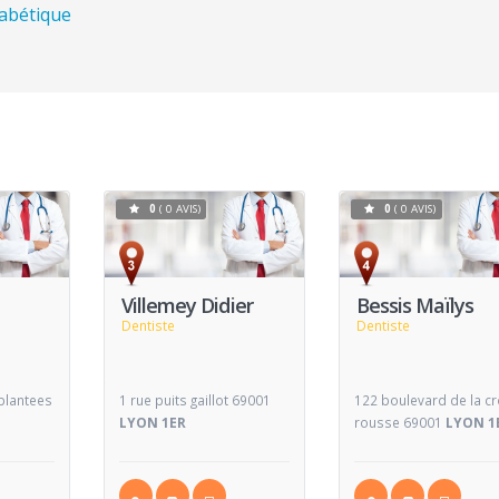
habétique
0
( 0 AVIS)
0
( 0 AVIS)
Voir
Voir
V
Fiche
Fiche
Villemey Didier
Bessis Maïlys
Dentiste
Dentiste
 plantees
1 rue puits gaillot 69001
122 boulevard de la cr
LYON 1ER
rousse 69001
LYON 1