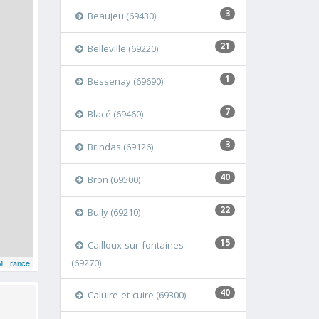
3
Beaujeu (69430)
21
Belleville (69220)
1
Bessenay (69690)
7
Blacé (69460)
3
Brindas (69126)
40
Bron (69500)
22
Bully (69210)
15
Cailloux-sur-fontaines
(69270)
 France
40
Caluire-et-cuire (69300)