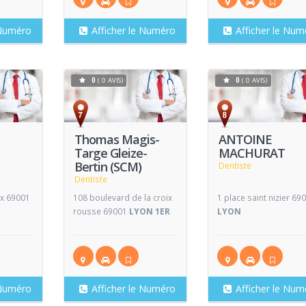
 Numéro
Afficher le Numéro
Afficher le Num
0
( 0 AVIS)
0
( 0 AVIS)
Voir
Voir
V
Fiche
Fiche
Thomas Magis-
ANTOINE
Targe Gleize-
MACHURAT
Bertin (SCM)
Dentiste
Dentiste
ux 69001
108 boulevard de la croix
1 place saint nizier 69
rousse 69001
LYON 1ER
LYON
 Numéro
Afficher le Numéro
Afficher le Num