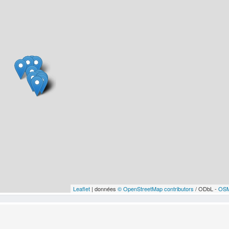
Leaflet
| données
© OpenStreetMap contributors
/ ODbL -
OSM