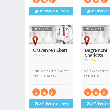
Afficher le Numéro
Afficher le
0
( 0 AVIS)
0
( 0 AVIS)
Voir
Fiche
Fiche
Chavanne Hubert
Degremont
Charlotte
Dentiste
Dentiste
2 rue des pierres plantees
5 rue des chartre
69001
LYON 1ER
LYON 1ER
Afficher le Numéro
Afficher le