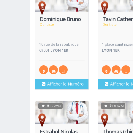
Voir
Fiche
Fiche
Dominique Bruno
Tavin Cather
Dentiste
Dentiste
10 rue de la republique
1 place saint nizi
69001
LYON 1ER
LYON 1ER
Afficher le Numéro
Afficher le
0
( 0 AVIS)
0
( 0 AVIS)
Voir
Fiche
Fiche
Estrabol Nicolas
Thomas (chi