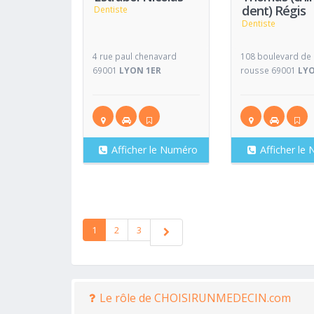
dent) Régis
Dentiste
Dentiste
4 rue paul chenavard
108 boulevard de l
69001
LYON 1ER
rousse 69001
LYO
Afficher le Numéro
Afficher le
1
2
3
Le rôle de CHOISIRUNMEDECIN.com