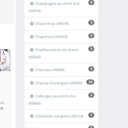
8
Champagne-au-mont-d'or
(69410)
3
Chaponnay (69970)
5
Chaponost (69630)
5
Charbonnières-les-bains
(69260)
oir
5
Chassieu (69680)
26
Chazay-d'azergues (69380)
3
Collonges-au-mont-d'or
oix
(69660)
ER
1
Colombier-saugnieu (69124)