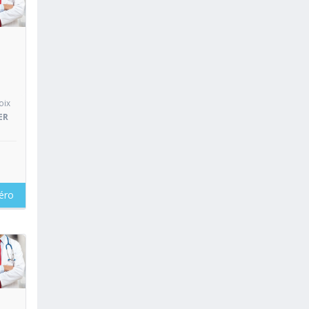
oir
oix
ER
éro
oir