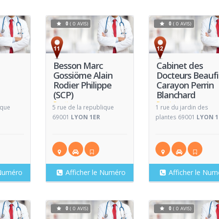
0
( 0 AVIS)
0
( 0 AVIS)
Voir
Voir
V
Fiche
Fiche
Besson Marc
Cabinet des
Gossiöme Alain
Docteurs Beaufi
Rodier Philippe
Carayon Perrin
(SCP)
Blanchard
Dentiste
Dentiste
ique
5 rue de la republique
1 rue du jardin des
69001
LYON 1ER
plantes 69001
LYON 1
 Numéro
Afficher le Numéro
Afficher le Num
0
( 0 AVIS)
0
( 0 AVIS)