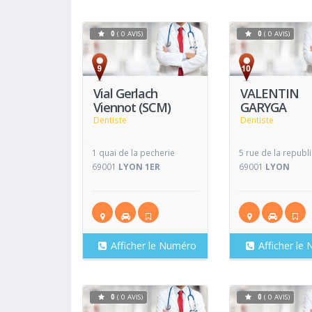
0
( 0 AVIS)
0
( 0 AVIS)
Voir
Fiche
Fiche
Vial Gerlach
VALENTIN
Viennot (SCM)
GARYGA
Dentiste
Dentiste
1 quai de la pecherie
5 rue de la republ
69001
LYON 1ER
69001
LYON
Afficher le Numéro
Afficher le
0
( 0 AVIS)
0
( 0 AVIS)