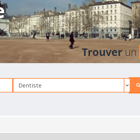
e
Trouver
un