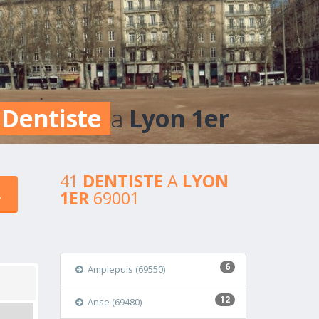
Dentiste
a
Lyon 1er
41
DENTISTE
A
LYON
1ER
69001
6
Amplepuis (69550)
12
Anse (69480)