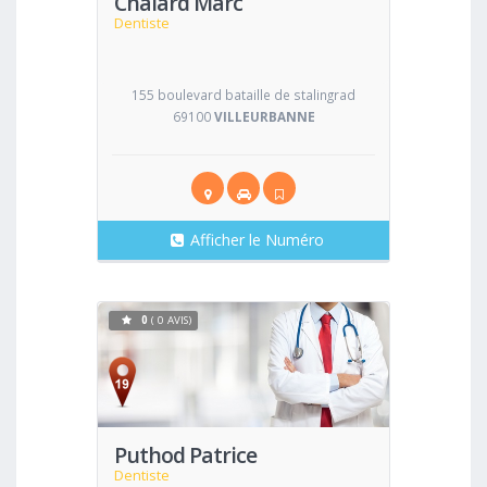
Chalard Marc
Dentiste
155 boulevard bataille de stalingrad
69100
VILLEURBANNE
Afficher le Numéro
0
( 0 AVIS)
Voir
Puthod Patrice
Dentiste