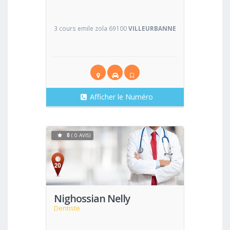
3 cours emile zola 69100
VILLEURBANNE
Afficher le Numéro
0
( 0 AVIS)
Voir
Nighossian Nelly
Dentiste