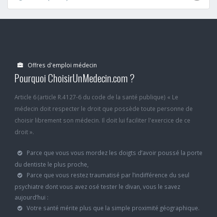
Offres d'emploi médecin
Pourquoi ChoisirUnMedecin.com ?
Article 6 (article R.4127-6 du code de la santé publique) « Le
médecin doit respecter le droit que possède toute personne de
choisir librement son médecin. Il doit lui faciliter l'exercice de ce
droit ».
Parce que vous vous mordez les doigts d’avoir poussé la porte
du dentiste le plus proche,
Parce que vous restez traumatisé par l’indifférence du seul
psychiatre dont vous avez osé tester le divan, vous le savez
aujourd’hui :
Votre santé mérite plus que la simple proximité géographique.