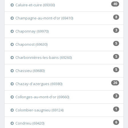
40
Caluire-et-cuire (69300)
8
Champagne-au-mont-d'or (69410)
3
Chaponnay (69970)
5
Chaponost (69630)
5
Charbonnières-les-bains (69260)
5
Chassieu (69680)
26
Chazay-d'azergues (69380)
3
Collonges-au-mont-d'or (69660)
1
Colombier-saugnieu (69124)
6
Condrieu (69420)