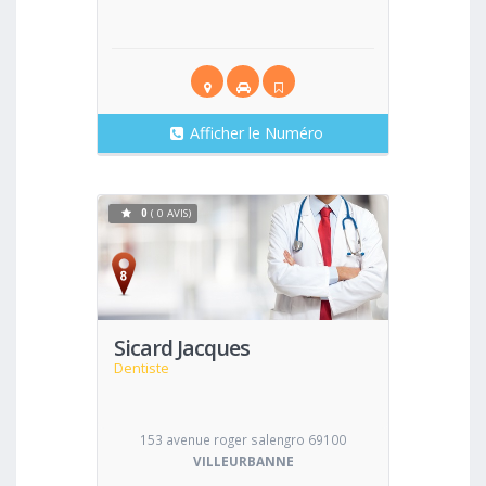
Afficher le Numéro
0
( 0 AVIS)
Voir
Sicard Jacques
Dentiste
153 avenue roger salengro 69100
VILLEURBANNE