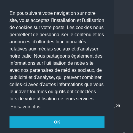
Dermatologue à Paris
Dentiste à Paris
En poursuivant votre navigation sur notre
site, vous acceptez l'installation et l'utilisation
de cookies sur votre poste. Les cookies nous
permettent de personnaliser le contenu et les
annonces, d'offrir des fonctionnalités
Copyright © 2026 . All Rights Reserved.
relatives aux médias sociaux et d'analyser
choisirunmedecin@gmail.com
notre trafic. Nous partageons également des
informations sur l'utilisation de notre site
Nous contacter
avec nos partenaires de médias sociaux, de
publicité et d'analyse, qui peuvent combiner
Accueil
celles-ci avec d'autres informations que vous
Blog
leur avez fournies ou qu'ils ont collectées
Mon compte
lors de votre utilisation de leurs services.
Dernier avis : PASCAL DELCAMPE, Chirurgien maxillo-faciale à Arpajon
En savoir plus
Mentions légales
Politique de confidentialité
OK