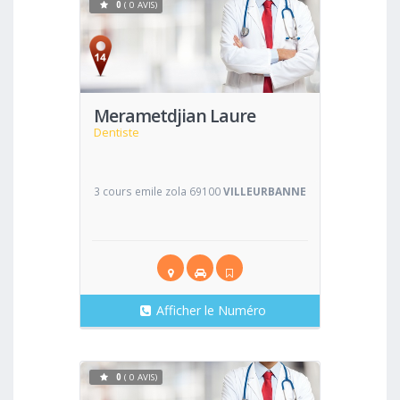
0
( 0 AVIS)
Voir
Merametdjian Laure
Dentiste
3 cours emile zola 69100
VILLEURBANNE
Afficher le Numéro
0
( 0 AVIS)