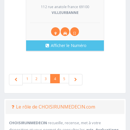
112 rue anatole france 69100
VILLEURBANNE
Afficher le Numéro
1
2
3
4
5
Le rôle de CHOISIRUNMEDECIN.com
CHOISIRUNMEDECIN
recueille, recense, met à votre
disposition et vous permet de consulter les
avis, évaluations,