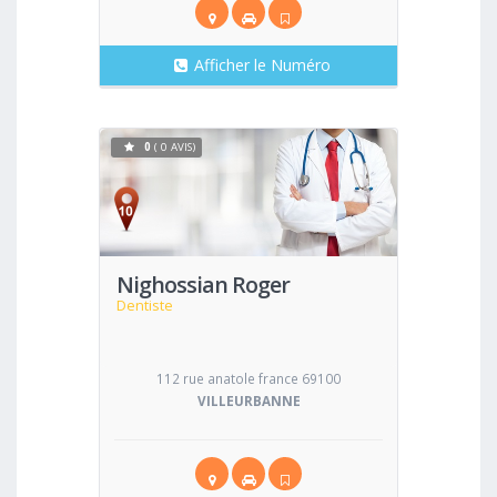
Afficher le Numéro
0
( 0 AVIS)
Voir
Nighossian Roger
Dentiste
112 rue anatole france 69100
VILLEURBANNE