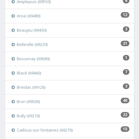
6
Amplepuis (69550)
12
Anse (69480)
3
Beaujeu (69430)
21
Belleville (69220)
1
Bessenay (69690)
7
Blacé (69460)
3
Brindas (69126)
40
Bron (69500)
22
Bully (69210)
15
Cailloux-sur-fontaines (69270)