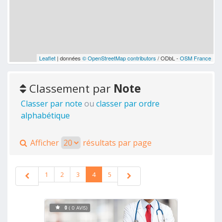
Leaflet
| données
© OpenStreetMap contributors
/ ODbL -
OSM France
Classement par
Note
Classer par note
ou
classer par ordre
alphabétique
Afficher
résultats par page
1
2
3
4
5
0
( 0 AVIS)