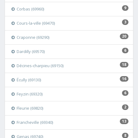
9
Corbas (69960)
3
Cours-la-ville (69470)
20
Craponne (69290)
6
Dardilly (69570)
18
Décines-charpieu (69150)
16
Écully (69130)
6
Feyzin (69320)
2
Fleurie (69820)
13
Francheville (69340)
8
Genas (69740)