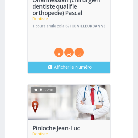
dentiste qualifie
orthopedie) Pascal
Dentiste
1 cours emile zola 69100
VILLEURBANNE
Afficher le Numéro
0
( 0 AVIS)
Voir
Pinloche Jean-Luc
Dentiste