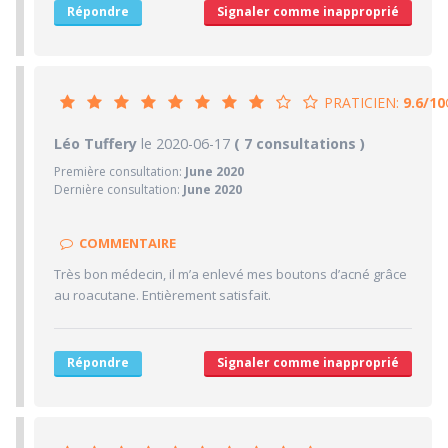
Répondre
Signaler comme inapproprié
5/10
Stationnements alentours
9/10
Agréabilité des locaux
PRATICIEN:
9.6/10
9.6/10
Léo Tuffery
le 2020-06-17
PRATICIEN
( 7 consultations )
Première consultation:
June 2020
10/10
Confiance accordée
Dernière consultation:
June 2020
10/10
Sympathie
10/10
Clarté des informations médicales délivrées
COMMENTAIRE
10/10
Délai pour obtenir un 1er RDV
Très bon médecin, il m’a enlevé mes boutons d’acné grâce
8/10
au roacutane. Entièrement satisfait.
Ponctualité/Temps en salle d'attente/Retard
5/10
CABINET/LOCAUX
5/10
Desserte par les transports en commun
Répondre
Signaler comme inapproprié
5/10
Stationnements alentours
5/10
Agréabilité des locaux