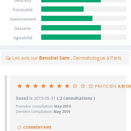
Delai RDV
Ponctualité
Stationnement
Desserte
Agreabilité
Les avis sur
Benoliel Sam
, Dermatologue à Paris
PRATICIEN:
6.8/10
6.8/10
Soso2
le 2019-05-31
PRATICIEN
( 2 consultations )
Première consultation:
May 2019
6/10
Confiance accordée
Dernière consultation:
May 2019
8/10
Sympathie
7/10
Clarté des informations médicales délivrées
COMMENTAIRE