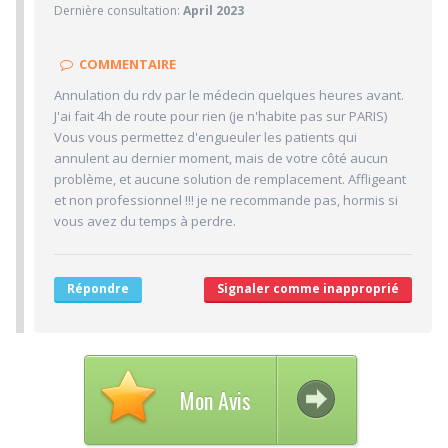
Dernière consultation:
April 2023
1/10
Clarté des informations médicales délivrées
2/10
Délai pour obtenir un 1er RDV
COMMENTAIRE
1/10
Ponctualité/Temps en salle d'attente/Retard
Annulation du rdv par le médecin quelques heures avant.
5/10
J'ai fait 4h de route pour rien (je n'habite pas sur PARIS)
CABINET/LOCAUX
Vous vous permettez d'engueuler les patients qui
5/10
Desserte par les transports en commun
annulent au dernier moment, mais de votre côté aucun
problème, et aucune solution de remplacement. Affligeant
5/10
Stationnements alentours
et non professionnel !!! je ne recommande pas, hormis si
5/10
Agréabilité des locaux
vous avez du temps à perdre.
Répondre
Signaler comme inapproprié
Mon Avis