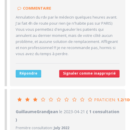
2/10
Délai pour obtenir un 1er RDV
COMMENTAIRE
1/10
Ponctualité/Temps en salle d'attente/Retard
Annulation du rdv par le médecin quelques heures avant.
5/10
J'ai fait 4h de route pour rien (je n'habite pas sur PARIS)
CABINET/LOCAUX
Vous vous permettez d'engueuler les patients qui
5/10
Desserte par les transports en commun
annulent au dernier moment, mais de votre côté aucun
problème, et aucune solution de remplacement. Affligeant
5/10
Stationnements alentours
et non professionnel !!! je ne recommande pas, hormis si
5/10
Agréabilité des locaux
vous avez du temps à perdre.
Répondre
Signaler comme inapproprié
PRATICIEN:
1.2/10
1.2/10
GuillaumeGrandjean
PRATICIEN
le 2023-04-21
( 1 consultation
)
1/10
Confiance accordée
Première consultation:
July 2022
1/10
Sympathie