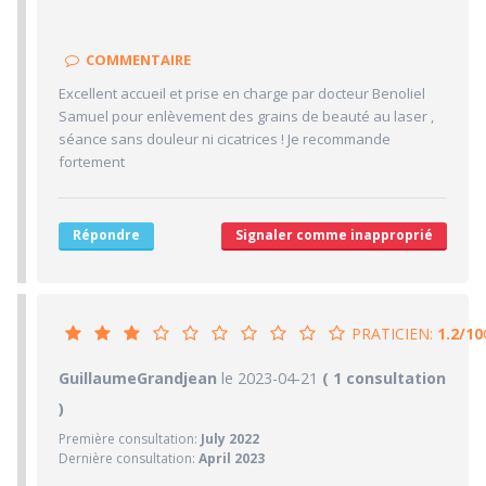
10/10
Sympathie
9/10
Clarté des informations médicales délivrées
COMMENTAIRE
8/10
Délai pour obtenir un 1er RDV
Excellent accueil et prise en charge par docteur Benoliel
6/10
Ponctualité/Temps en salle d'attente/Retard
Samuel pour enlèvement des grains de beauté au laser ,
10/10
séance sans douleur ni cicatrices ! Je recommande
CABINET/LOCAUX
fortement
10/10
Desserte par les transports en commun
10/10
Stationnements alentours
Répondre
Signaler comme inapproprié
10/10
Agréabilité des locaux
PRATICIEN:
1.2/10
1.2/10
GuillaumeGrandjean
PRATICIEN
le 2023-04-21
( 1 consultation
)
1/10
Confiance accordée
Première consultation:
July 2022
1/10
Sympathie
Dernière consultation:
April 2023
1/10
Clarté des informations médicales délivrées