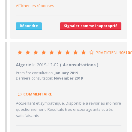
8/10
Desserte par les transports en commun
Afficher les réponses
5/10
Stationnements alentours
7/10
Agréabilité des locaux
Répondre
Signaler comme inapproprié
PRATICIEN:
10/10
10/10
Algerie
le 2019-12-02
PRATICIEN
( 4 consultations )
Première consultation:
January 2019
10/10
Confiance accordée
Dernière consultation:
November 2019
10/10
Sympathie
10/10
Clarté des informations médicales délivrées
COMMENTAIRE
10/10
Délai pour obtenir un 1er RDV
Accueillant et sympathique. Disponible à revoir au moindre
10/10
questionnement. Resultats très encourageants et très
Ponctualité/Temps en salle d'attente/Retard
satisfaisants
8/10
CABINET/LOCAUX
10/10
Desserte par les transports en commun