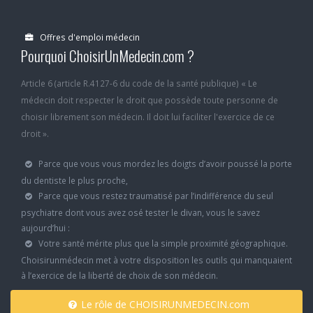
Offres d'emploi médecin
Pourquoi ChoisirUnMedecin.com ?
Article 6 (article R.4127-6 du code de la santé publique) « Le
médecin doit respecter le droit que possède toute personne de
choisir librement son médecin. Il doit lui faciliter l'exercice de ce
droit ».
Parce que vous vous mordez les doigts d’avoir poussé la porte
du dentiste le plus proche,
Parce que vous restez traumatisé par l’indifférence du seul
psychiatre dont vous avez osé tester le divan, vous le savez
aujourd’hui :
Votre santé mérite plus que la simple proximité géographique.
Choisirunmédecin met à votre disposition les outils qui manquaient
à l’exercice de la liberté de choix de son médecin.
Le rôle de CHOISIRUNMEDECIN.com