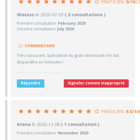
PRATICIEN:
9/10
C
9/10
Waasss
le 2020-07-03
PRATICIEN
( 2 consultations )
Première consultation:
February 2020
10/10
Confiance accordée
Dernière consultation:
July 2020
10/10
Sympathie
10/10
Clarté des informations médicales délivrées
COMMENTAIRE
10/10
Délai pour obtenir un 1er RDV
Très rassurant. Spécialiste du grain de beauté il le fait
5/10
disparaître en 5minutes !
Ponctualité/Temps en salle d'attente/Retard
9.7/10
CABINET/LOCAUX
9/10
Desserte par les transports en commun
Répondre
Signaler comme inapproprié
10/10
Stationnements alentours
10/10
Agréabilité des locaux
PRATICIEN:
8.6/10
8.6/10
Atena
le 2020-12-08
PRATICIEN
( 1 consultation )
Première consultation:
November 2020
10/10
Confiance accordée