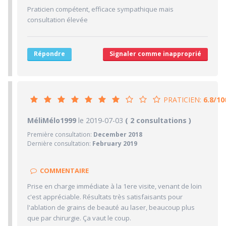
7/10
Délai pour obtenir un 1er RDV
Praticien compétent, efficace sympathique mais
6/10
consultation élevée
Ponctualité/Temps en salle d'attente/Retard
6/10
CABINET/LOCAUX
6/10
Desserte par les transports en commun
Répondre
Signaler comme inapproprié
6/10
Stationnements alentours
6/10
Agréabilité des locaux
PRATICIEN:
6.8/10
6.8/10
MéliMélo1999
le 2019-07-03
PRATICIEN
( 2 consultations )
Première consultation:
December 2018
8/10
Confiance accordée
Dernière consultation:
February 2019
7/10
Sympathie
6/10
Clarté des informations médicales délivrées
COMMENTAIRE
8/10
Délai pour obtenir un 1er RDV
Prise en charge immédiate à la 1ere visite, venant de loin
5/10
c'est appréciable. Résultats très satisfaisants pour
Ponctualité/Temps en salle d'attente/Retard
l'ablation de grains de beauté au laser, beaucoup plus
6.7/10
CABINET/LOCAUX
que par chirurgie. Ça vaut le coup.