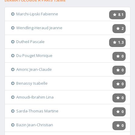
DERMATOLOGUE A PARIS 15ÈME
Marchi-Lipski Fabienne
8.1
Wendling-Heraud Jeanne
2
Dutheil Pascale
1.3
Du Pouget Monique
0
Amoric Jean-Claude
0
Benassy Isabelle
0
Amoudi-Ibrahim Lina
0
Sarda-Thomas Martine
0
Bazin Jean-Christian
0