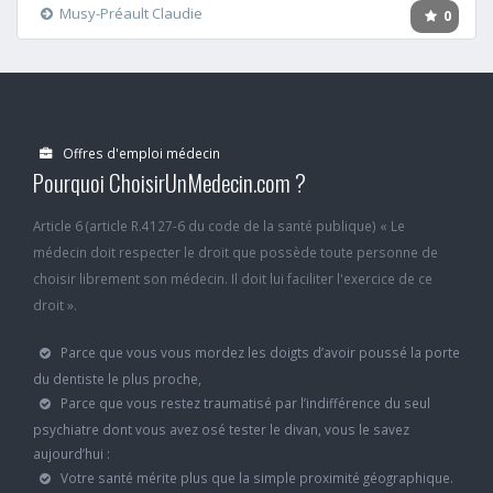
Musy-Préault Claudie
0
Offres d'emploi médecin
Pourquoi ChoisirUnMedecin.com ?
Article 6 (article R.4127-6 du code de la santé publique) « Le
médecin doit respecter le droit que possède toute personne de
choisir librement son médecin. Il doit lui faciliter l'exercice de ce
droit ».
Parce que vous vous mordez les doigts d’avoir poussé la porte
du dentiste le plus proche,
Parce que vous restez traumatisé par l’indifférence du seul
psychiatre dont vous avez osé tester le divan, vous le savez
aujourd’hui :
Votre santé mérite plus que la simple proximité géographique.