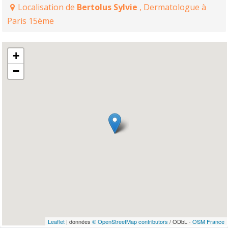
Localisation de
Bertolus Sylvie
, Dermatologue à
Paris 15ème
+
−
Leaflet
| données
© OpenStreetMap contributors
/ ODbL -
OSM France