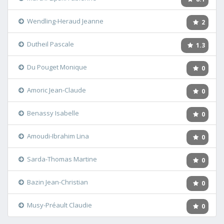
Wendling-Heraud Jeanne
2
Dutheil Pascale
1.3
Du Pouget Monique
0
Amoric Jean-Claude
0
Benassy Isabelle
0
Amoudi-Ibrahim Lina
0
Sarda-Thomas Martine
0
Bazin Jean-Christian
0
Musy-Préault Claudie
0