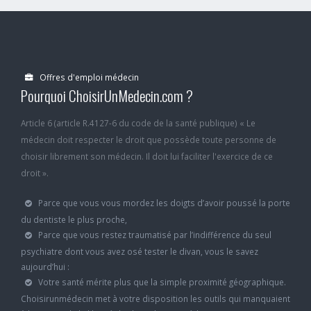
Offres d'emploi médecin
Pourquoi ChoisirUnMedecin.com ?
Article 6 (article R.4127-6 du code de la santé publique) « Le
médecin doit respecter le droit que possède toute personne de
choisir librement son médecin. Il doit lui faciliter l'exercice de ce
droit ».
Parce que vous vous mordez les doigts d’avoir poussé la porte
du dentiste le plus proche,
Parce que vous restez traumatisé par l’indifférence du seul
psychiatre dont vous avez osé tester le divan, vous le savez
aujourd’hui :
Votre santé mérite plus que la simple proximité géographique.
Choisirunmédecin met à votre disposition les outils qui manquaient