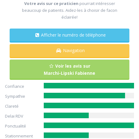
Votre avis sur ce praticien
pourrait intéresser
beaucoup de patients. Aidez-les à choisir de facon
éclairée!
Afficher le numéro de téléphone
Navigation
Voir les avis sur
Marchi-Lipski Fabienne
Confiance
Sympathie
Clareté
Delai RDV
Ponctualité
Stationnement