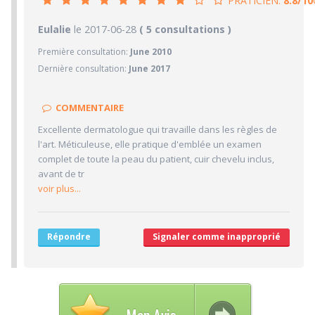
PRATICIEN:
8.8/10
8.8/10
Eulalie
le 2017-06-28
PRATICIEN
( 5 consultations )
Première consultation:
June 2010
10/10
Confiance accordée
Dernière consultation:
June 2017
9/10
Sympathie
10/10
Clarté des informations médicales délivrées
COMMENTAIRE
5/10
Délai pour obtenir un 1er RDV
Excellente dermatologue qui travaille dans les règles de
10/10
Ponctualité/Temps en salle d'attente/Retard
l'art. Méticuleuse, elle pratique d'emblée un examen
7/10
complet de toute la peau du patient, cuir chevelu inclus,
CABINET/LOCAUX
avant de tr
8/10
Desserte par les transports en commun
voir plus...
5/10
Stationnements alentours
8/10
Agréabilité des locaux
Répondre
Signaler comme inapproprié
Mon Avis