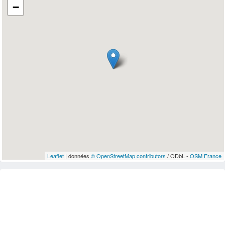
−
Leaflet
| données
© OpenStreetMap contributors
/ ODbL -
OSM France