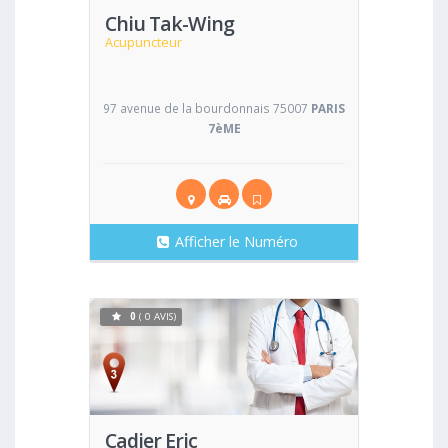
Chiu Tak-Wing
Acupuncteur
97 avenue de la bourdonnais 75007
PARIS
7èME
Afficher le Numéro
0
( 0 AVIS)
Voir
Cadier Eric