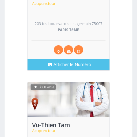
Acupuncteur
203 bis boulevard saint germain 75007
PARIS 7èME
Afficher le Numéro
0
( 0 AVIS)
Voir
Vu-Thien Tam
Acupuncteur