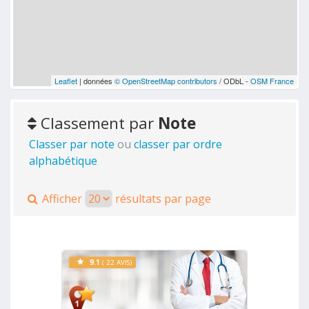
Leaflet
| données
© OpenStreetMap contributors
/ ODbL -
OSM France
Classement par
Note
Classer par note
ou
classer par ordre
alphabétique
Afficher
résultats par page
9.1
( 22 AVIS)
Voir