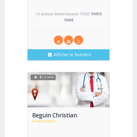
10 avenue daniel lesueur 75007
PARIS
7èME
Afficher le Numéro
0
( 0 AVIS)
Voir
Beguin Christian
Acupuncteur