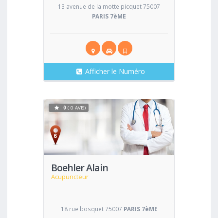
13 avenue de la motte picquet 75007
PARIS 7èME
Afficher le Numéro
0
( 0 AVIS)
Voir
Boehler Alain
Acupuncteur
18 rue bosquet 75007
PARIS 7èME