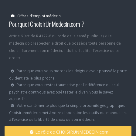
Offres d'emploi médecin
Pourquoi ChoisirUnMedecin.com ?
Article 6 (article R.4127-6 du code de la santé publique) « Le
médecin doit respecter le droit que possède toute personne de
choisir librement son médecin. Il doit lui faciliter l'exercice de ce
droit ».
Parce que vous vous mordez les doigts d’avoir poussé la porte
du dentiste le plus proche,
Parce que vous restez traumatisé par l’indifférence du seul
psychiatre dont vous avez osé tester le divan, vous le savez
aujourd’hui :
Votre santé mérite plus que la simple proximité géographique.
Choisirunmédecin met à votre disposition les outils qui manquaient
à l’exercice de la liberté de choix de son médecin.
Le rôle de CHOISIRUNMEDECIN.com