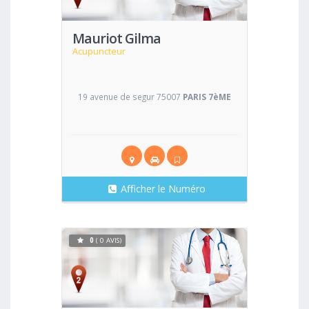
Mauriot Gilma
Acupuncteur
19 avenue de segur 75007
PARIS 7èME
Afficher le Numéro
0
( 0 AVIS)
Voir