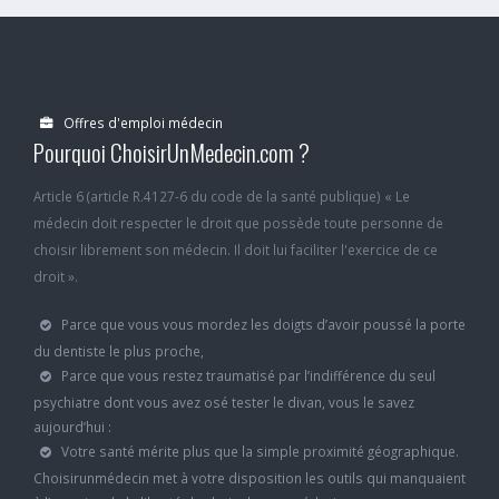
Offres d'emploi médecin
Pourquoi ChoisirUnMedecin.com ?
Article 6 (article R.4127-6 du code de la santé publique) « Le
médecin doit respecter le droit que possède toute personne de
choisir librement son médecin. Il doit lui faciliter l'exercice de ce
droit ».
Parce que vous vous mordez les doigts d’avoir poussé la porte
du dentiste le plus proche,
Parce que vous restez traumatisé par l’indifférence du seul
psychiatre dont vous avez osé tester le divan, vous le savez
aujourd’hui :
Votre santé mérite plus que la simple proximité géographique.
Choisirunmédecin met à votre disposition les outils qui manquaient