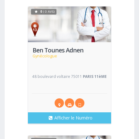
0
( 0 AVIS)
Voir
Ben Tounes Adnen
Gynécologue
48 boulevard voltaire 75011
PARIS 11èME
Afficher le Numéro