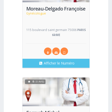
Moreau-Delgado Françoise
Gynécologue
115 boulevard saint germain 75006
PARIS
6èME
Afficher le Numéro
0
( 0 AVIS)
Voir