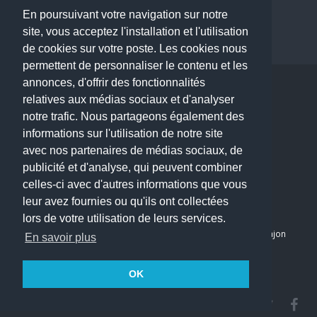
Dentiste à Paris
En poursuivant votre navigation sur notre
site, vous acceptez l'installation et l'utilisation
de cookies sur votre poste. Les cookies nous
permettent de personnaliser le contenu et les
annonces, d'offrir des fonctionnalités
Copyright © 2026 . All Rights Reserved.
relatives aux médias sociaux et d'analyser
choisirunmedecin@gmail.com
notre trafic. Nous partageons également des
informations sur l'utilisation de notre site
Nous contacter
avec nos partenaires de médias sociaux, de
publicité et d'analyse, qui peuvent combiner
Accueil
celles-ci avec d'autres informations que vous
Blog
leur avez fournies ou qu'ils ont collectées
Mon compte
lors de votre utilisation de leurs services.
Dernier avis : PASCAL DELCAMPE, Chirurgien maxillo-faciale à Arpajon
En savoir plus
Mentions légales
Politique de confidentialité
OK