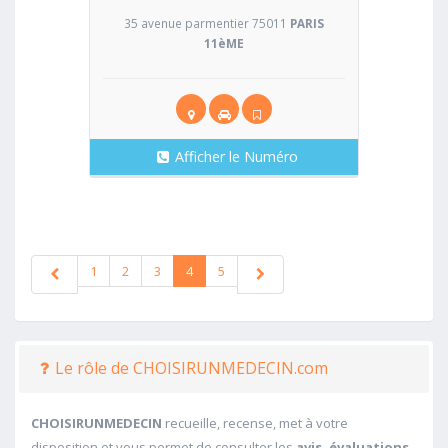
35 avenue parmentier 75011
PARIS
11èME
Afficher le Numéro
1
2
3
4
5
Le rôle de CHOISIRUNMEDECIN.com
CHOISIRUNMEDECIN
recueille, recense, met à votre
disposition et vous permet de consulter les
avis, évaluations,