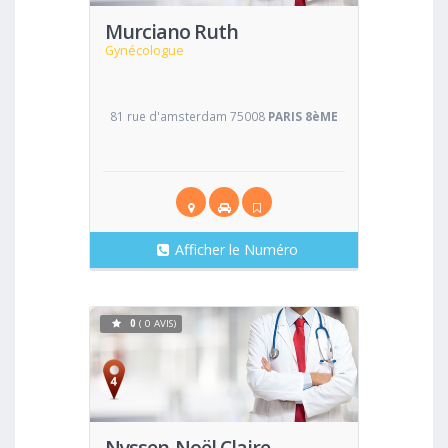
Murciano Ruth
Gynécologue
81 rue d'amsterdam 75008
PARIS 8èME
Afficher le Numéro
0
( 0 AVIS)
Voir
Nyssen-Noël Claire