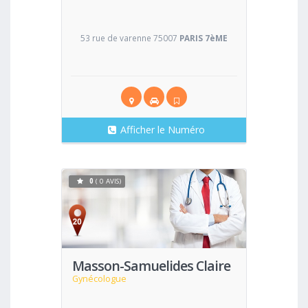
53 rue de varenne 75007
PARIS 7èME
Afficher le Numéro
0
( 0 AVIS)
Voir
Masson-Samuelides Claire
Gynécologue