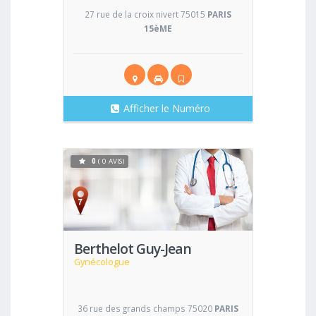
27 rue de la croix nivert 75015
PARIS
15èME
Afficher le Numéro
0
( 0 AVIS)
Voir
Berthelot Guy-Jean
Gynécologue
36 rue des grands champs 75020
PARIS