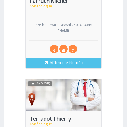
Farruch Michel
Gynécologue
276 boulevard raspail 75014
PARIS
14èME
Afficher le Numéro
0
( 0 AVIS)
Voir
Terradot Thierry
Gynécologue