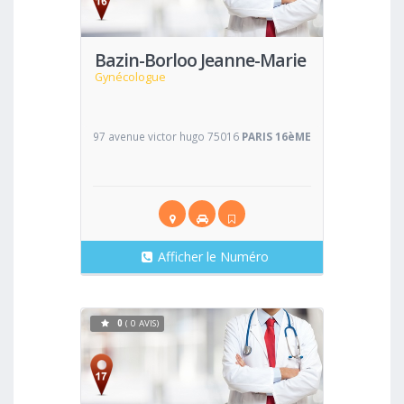
Bazin-Borloo Jeanne-Marie
Gynécologue
97 avenue victor hugo 75016
PARIS 16èME
Afficher le Numéro
0
( 0 AVIS)
Voir