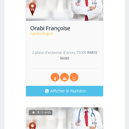
Voir
Orabi Françoise
Gynécologue
2 place d'estienne d'orves 75009
PARIS
9èME
Afficher le Numéro
0
( 0 AVIS)
Voir