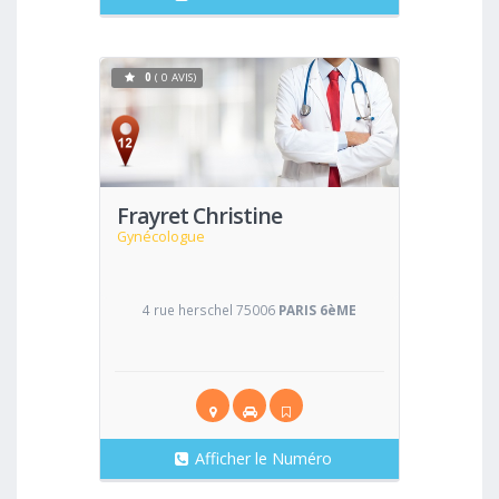
0
( 0 AVIS)
Voir
Frayret Christine
Gynécologue
4 rue herschel 75006
PARIS 6èME
Afficher le Numéro