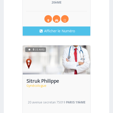
20èME
Afficher le Numéro
0
( 0 AVIS)
Voir
Sitruk Philippe
Gynécologue
20 avenue secretan 75019
PARIS 19èME