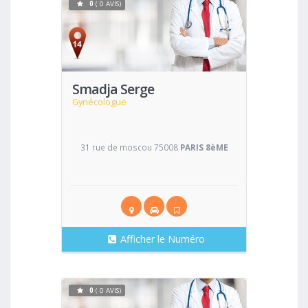
0
( 0 AVIS)
Voir
Smadja Serge
Gynécologue
31 rue de moscou 75008
PARIS 8èME
Afficher le Numéro
0
( 0 AVIS)