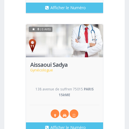
Afficher le Numéro
0
( 0 AVIS)
Voir
Aissaoui Sadya
Gynécologue
138 avenue de suffren 75015
PARIS
15èME
Afficher le Numéro