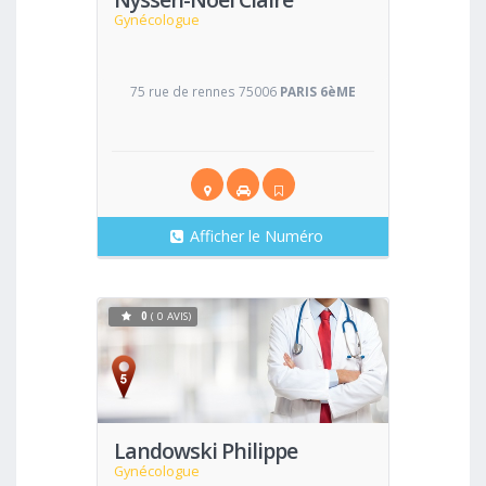
Gynécologue
75 rue de rennes 75006
PARIS 6èME
Afficher le Numéro
0
( 0 AVIS)
Voir
Landowski Philippe
Gynécologue