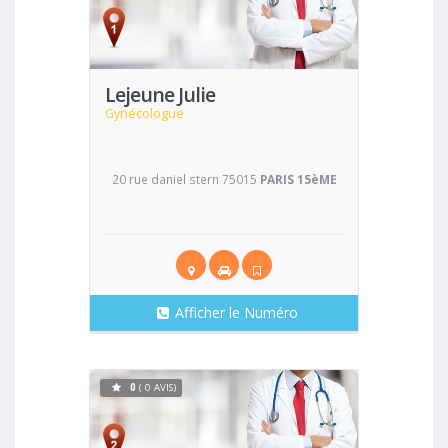
Voir
Lejeune Julie
Gynécologue
20 rue daniel stern 75015
PARIS 15èME
Afficher le Numéro
0
( 0 AVIS)
Voir