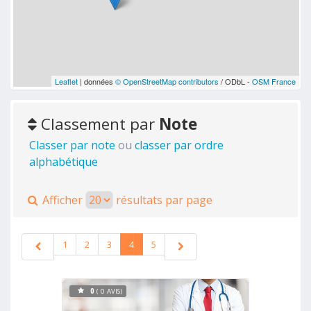
Leaflet
| données
© OpenStreetMap contributors
/ ODbL -
OSM France
Classement par
Note
Classer par note
ou
classer par ordre
alphabétique
Afficher
résultats par page
1
2
3
4
5
0
( 0 AVIS)