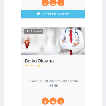
Afficher le Numéro
0
( 0 AVIS)
Voir
Boïko Oksana
Gynécologue
74 avenue paul doumer 75016
PARIS
16èME