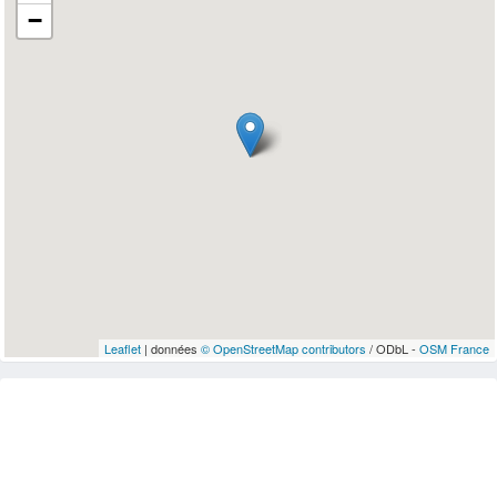
−
Leaflet
| données
© OpenStreetMap contributors
/ ODbL -
OSM France