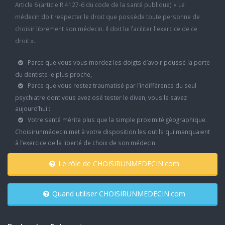
Article 6 (article R.4127-6 du code de la santé publique) « Le
médecin doit respecter le droit que possède toute personne de
choisir librement son médecin. Il doit lui faciliter l'exercice de ce
droit ».
Parce que vous vous mordez les doigts d’avoir poussé la porte
du dentiste le plus proche,
Parce que vous restez traumatisé par l’indifférence du seul
psychiatre dont vous avez osé tester le divan, vous le savez
aujourd’hui :
Votre santé mérite plus que la simple proximité géographique.
Choisirunmédecin met à votre disposition les outils qui manquaient
à l’exercice de la liberté de choix de son médecin.
Le rôle de CHOISIRUNMEDECIN.com
Quand utiliser CHOISIRUNMEDECIN.com