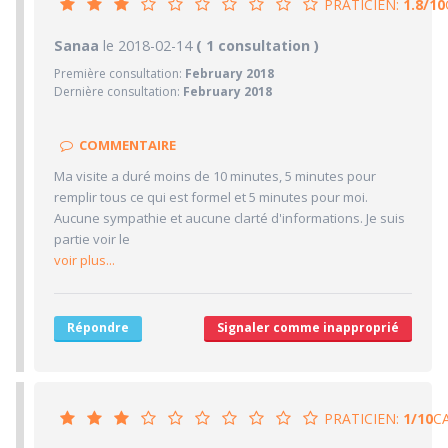
PRATICIEN:
1.8/10
1.8/10
Sanaa
le 2018-02-14
PRATICIEN
( 1 consultation )
Première consultation:
February 2018
1/10
Confiance accordée
Dernière consultation:
February 2018
1/10
Sympathie
1/10
Clarté des informations médicales délivrées
COMMENTAIRE
5/10
Délai pour obtenir un 1er RDV
Ma visite a duré moins de 10 minutes, 5 minutes pour
1/10
remplir tous ce qui est formel et 5 minutes pour moi.
Ponctualité/Temps en salle d'attente/Retard
Aucune sympathie et aucune clarté d'informations. Je suis
5/10
CABINET/LOCAUX
partie voir le
voir plus...
5/10
Desserte par les transports en commun
5/10
Stationnements alentours
5/10
Agréabilité des locaux
Répondre
Signaler comme inapproprié
PRATICIEN:
1/10
C