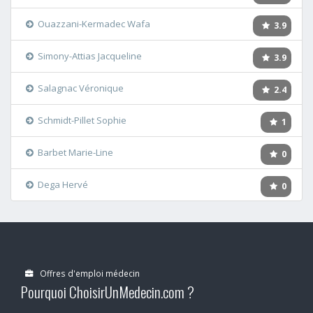
Ouazzani-Kermadec Wafa
3.9
Simony-Attias Jacqueline
3.9
Salagnac Véronique
2.4
Schmidt-Pillet Sophie
1
Barbet Marie-Line
0
Dega Hervé
0
Offres d'emploi médecin
Pourquoi ChoisirUnMedecin.com ?