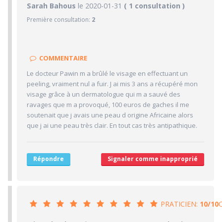
1/10
Sarah Bahous
le 2020-01-31
PRATICIEN
( 1 consultation )
Première consultation:
2
1/10
Confiance accordée
1/10
Sympathie
1/10
Clarté des informations médicales délivrées
COMMENTAIRE
1/10
Délai pour obtenir un 1er RDV
Le docteur Pawin m a brûlé le visage en effectuant un
1/10
Ponctualité/Temps en salle d'attente/Retard
peeling, vraiment nul a fuir. J ai mis 3 ans a récupéré mon
5/10
visage grâce à un dermatologue qui m a sauvé des
CABINET/LOCAUX
ravages que m a provoqué, 100 euros de gaches il me
5/10
Desserte par les transports en commun
soutenait que j avais une peau d origine Africaine alors
que j ai une peau très clair. En tout cas très antipathique.
5/10
Stationnements alentours
5/10
Agréabilité des locaux
Répondre
Signaler comme inapproprié
PRATICIEN:
10/10