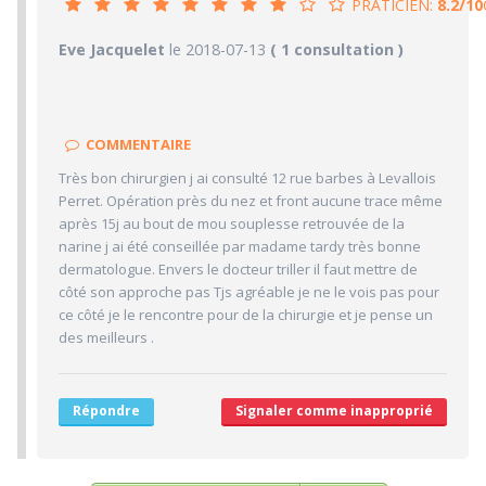
PRATICIEN:
8.2/10
8.2/10
Eve Jacquelet
le 2018-07-13
PRATICIEN
( 1 consultation )
10/10
Confiance accordée
3/10
Sympathie
COMMENTAIRE
9/10
Clarté des informations médicales délivrées
Très bon chirurgien j ai consulté 12 rue barbes à Levallois
9/10
Délai pour obtenir un 1er RDV
Perret. Opération près du nez et front aucune trace même
10/10
Ponctualité/Temps en salle d'attente/Retard
après 15j au bout de mou souplesse retrouvée de la
7.3/10
CABINET/LOCAUX
narine j ai été conseillée par madame tardy très bonne
dermatologue. Envers le docteur triller il faut mettre de
9/10
Desserte par les transports en commun
côté son approche pas Tjs agréable je ne le vois pas pour
ce côté je le rencontre pour de la chirurgie et je pense un
5/10
Stationnements alentours
des meilleurs .
8/10
Agréabilité des locaux
Répondre
Signaler comme inapproprié