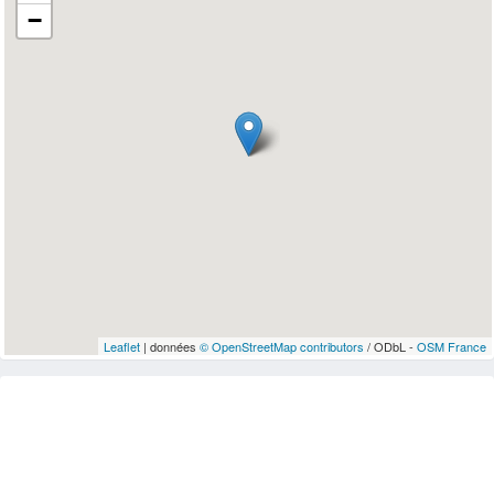
−
Leaflet
| données
© OpenStreetMap contributors
/ ODbL -
OSM France