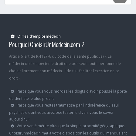
Offres d'emploi médecin
Pourquoi ChoisirUnMedecin.com ?
Article 6 (article R.4127-6 du code de la santé publique) « Le
médecin doit respecter le droit que possède toute personne de
choisir librement son médecin. Il doit lui faciliter l'exercice de ce
droit ».
Parce que vous vous mordez les doigts d’avoir poussé la porte
du dentiste le plus proche,
Parce que vous restez traumatisé par l’indifférence du seul
psychiatre dont vous avez osé tester le divan, vous le savez
aujourd’hui :
Votre santé mérite plus que la simple proximité géographique.
Choisirunmédecin met à votre disposition les outils qui manquaient