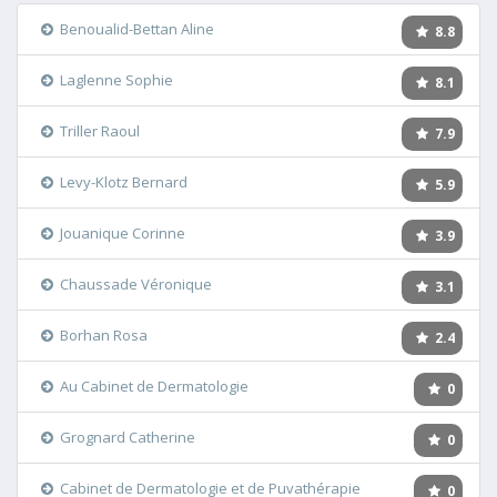
Benoualid-Bettan Aline
8.8
Laglenne Sophie
8.1
Triller Raoul
7.9
Levy-Klotz Bernard
5.9
Jouanique Corinne
3.9
Chaussade Véronique
3.1
Borhan Rosa
2.4
Au Cabinet de Dermatologie
0
Grognard Catherine
0
Cabinet de Dermatologie et de Puvathérapie
0