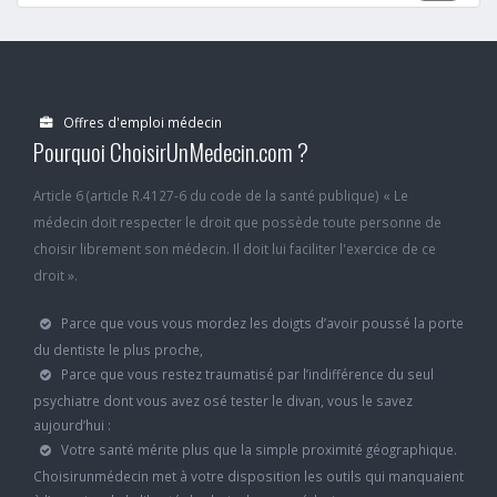
Offres d'emploi médecin
Pourquoi ChoisirUnMedecin.com ?
Article 6 (article R.4127-6 du code de la santé publique) « Le
médecin doit respecter le droit que possède toute personne de
choisir librement son médecin. Il doit lui faciliter l'exercice de ce
droit ».
Parce que vous vous mordez les doigts d’avoir poussé la porte
du dentiste le plus proche,
Parce que vous restez traumatisé par l’indifférence du seul
psychiatre dont vous avez osé tester le divan, vous le savez
aujourd’hui :
Votre santé mérite plus que la simple proximité géographique.
Choisirunmédecin met à votre disposition les outils qui manquaient