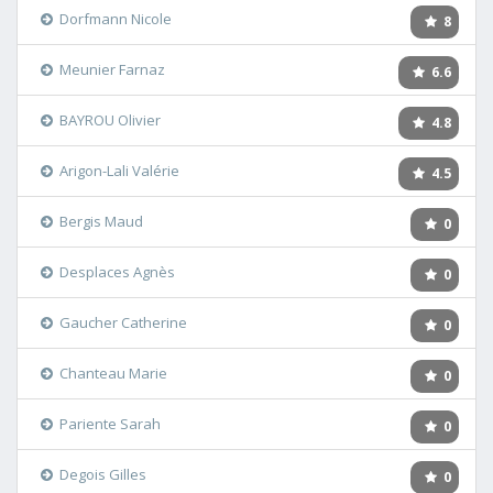
Dorfmann Nicole
8
Meunier Farnaz
6.6
BAYROU Olivier
4.8
Arigon-Lali Valérie
4.5
Bergis Maud
0
Desplaces Agnès
0
Gaucher Catherine
0
Chanteau Marie
0
Pariente Sarah
0
Degois Gilles
0