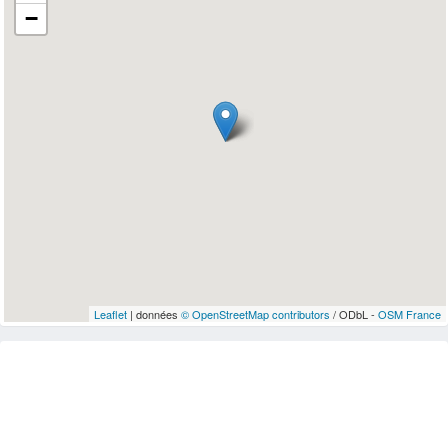
−
Leaflet
| données
© OpenStreetMap contributors
/ ODbL -
OSM France