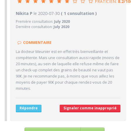
PRATICIEN:
8.2/10
8.2/10
Nikita P
le 2020-07-30
PRATICIEN
( 1 consultation )
Première consultation:
July 2020
1/10
Confiance accordée
Dernière consultation:
July 2020
10/10
Sympathie
10/10
Clarté des informations médicales délivrées
COMMENTAIRE
10/10
Délai pour obtenir un 1er RDV
La docteur Meunier est en effet très bienveillante et
10/10
compétente. Mais une consultation aussi rapide (moins de
Ponctualité/Temps en salle d'attente/Retard
20 minutes), au sein de laquelle elle refuse même de faire
4/10
CABINET/LOCAUX
un check-up complet des grains de beauté ne vaut pas
90€. Je ne recommande pas, à moins que vous aillez les
5/10
Desserte par les transports en commun
moyens de payer 90€ pour chaque rendez-vous de 20
5/10
Stationnements alentours
minutes.
2/10
Agréabilité des locaux
Répondre
Signaler comme inapproprié