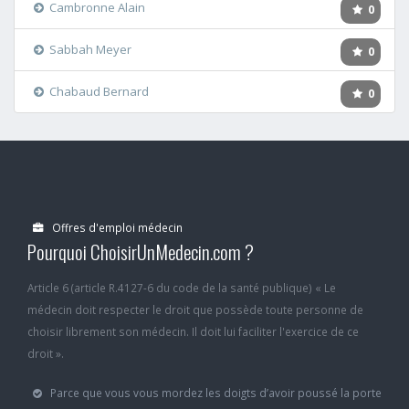
Cambronne Alain
0
Sabbah Meyer
0
Chabaud Bernard
0
Offres d'emploi médecin
Pourquoi ChoisirUnMedecin.com ?
Article 6 (article R.4127-6 du code de la santé publique) « Le
médecin doit respecter le droit que possède toute personne de
choisir librement son médecin. Il doit lui faciliter l'exercice de ce
droit ».
Parce que vous vous mordez les doigts d’avoir poussé la porte