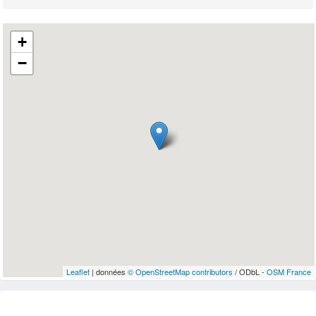
+
−
Leaflet
| données
© OpenStreetMap contributors
/ ODbL -
OSM France