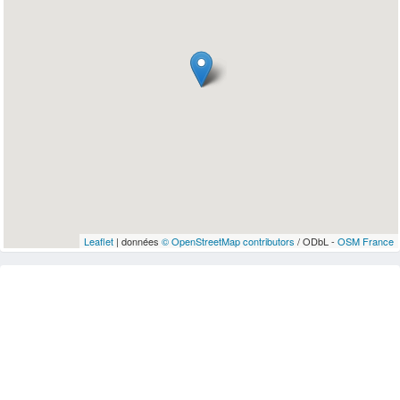
Leaflet
| données
© OpenStreetMap contributors
/ ODbL -
OSM France