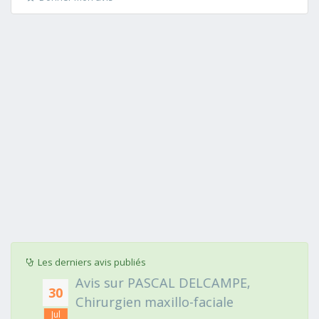
Les derniers avis publiés
Avis sur PASCAL DELCAMPE,
30
Chirurgien maxillo-faciale
Jul