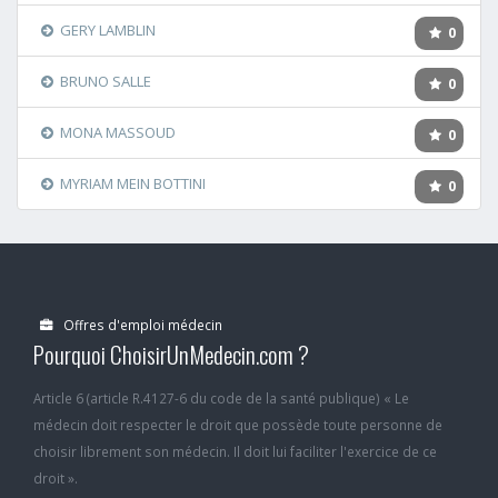
GERY LAMBLIN
0
BRUNO SALLE
0
MONA MASSOUD
0
MYRIAM MEIN BOTTINI
0
Offres d'emploi médecin
Pourquoi ChoisirUnMedecin.com ?
Article 6 (article R.4127-6 du code de la santé publique) « Le
médecin doit respecter le droit que possède toute personne de
choisir librement son médecin. Il doit lui faciliter l'exercice de ce
droit ».