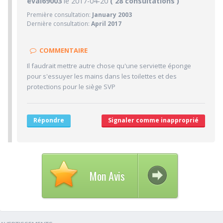
8.4/10
eval69003
le 2017-04-20
PRATICIEN
( 28 consultations )
Première consultation:
January 2003
10/10
Confiance accordée
Dernière consultation:
April 2017
10/10
Sympathie
10/10
Clarté des informations médicales délivrées
COMMENTAIRE
3/10
Délai pour obtenir un 1er RDV
Il faudrait mettre autre chose qu'une serviette éponge
9/10
pour s'essuyer les mains dans les toilettes et des
Ponctualité/Temps en salle d'attente/Retard
protections pour le siège SVP
7.3/10
CABINET/LOCAUX
10/10
Desserte par les transports en commun
Répondre
Signaler comme inapproprié
7/10
Stationnements alentours
5/10
Agréabilité des locaux
Mon Avis