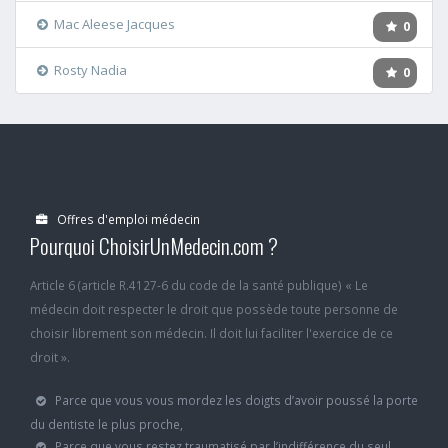
Mac Aleese Jacques
0
Rosty Nadia
0
Offres d'emploi médecin
Pourquoi ChoisirUnMedecin.com ?
Article 6 (article R.4127-6 du code de la santé publique) « Le
médecin doit respecter le droit que possède toute personne de
choisir librement son médecin. Il doit lui faciliter l'exercice de ce
droit ».
Parce que vous vous mordez les doigts d’avoir poussé la porte
du dentiste le plus proche,
Parce que vous restez traumatisé par l’indifférence du seul