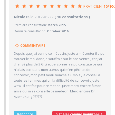
PRATICIEN:
10/10
10/10
Nicole15
le 2017-01-22
PRATICIEN
( 10 consultations )
Première consultation:
March 2015
10/10
Confiance accordée
Dernière consultation:
October 2016
10/10
Sympathie
10/10
Clarté des informations médicales délivrées
COMMENTAIRE
10/10
Délai pour obtenir un 1er RDV
Depuis que j'ai connu ce médecin, juste à m'écouter il a pu
10/10
Ponctualité/Temps en salle d'attente/Retard
trouver le mal donc je souffrais sur le bas ventre , car j'ai
8.7/10
changé plus de 3 Gigi et personne n'a pu constaté ce qui
CABINET/LOCAUX
n'allais pas dans mon utérus qui m'en pêchait de
10/10
Desserte par les transports en commun
concevoir, mon petit beau homme a 6 mois , je conseil à
toute les femmes qui on la difficulté de concevoir, juste
6/10
Stationnements alentours
wow ! Il est fait pour ce métier . Juste merci encore à mon
10/10
Agréabilité des locaux
amie qui m'as conseillé ce médecin. Merci encore Dr
Azemekang ??????
Répondre
Signaler comme inapproprié