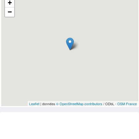
+
−
Leaflet
| données
© OpenStreetMap contributors
/ ODbL -
OSM France