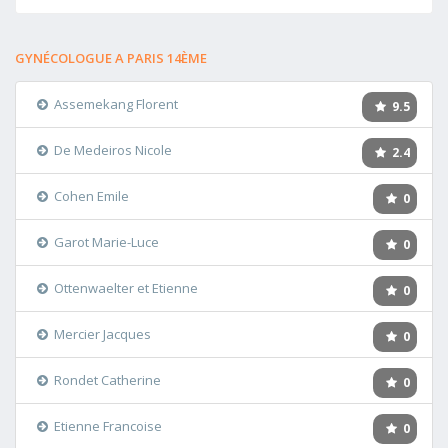
GYNÉCOLOGUE A PARIS 14ÈME
Assemekang Florent
9.5
De Medeiros Nicole
2.4
Cohen Emile
0
Garot Marie-Luce
0
Ottenwaelter et Etienne
0
Mercier Jacques
0
Rondet Catherine
0
Etienne Francoise
0