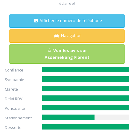
éclairée!
Afficher le numéro de téléphone
Navigation
Voir les avis sur
Assemekang Florent
Confiance
Sympathie
Clareté
Delai RDV
Ponctualité
Stationnement
Desserte