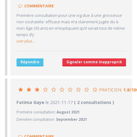
1/10
Clarté des informations médicales délivrées
COMMENTAIRE
5/10
Délai pour obtenir un 1er RDV
Première consultation pour une ivg due à une grossesse
3/10
Ponctualité/Temps en salle d'attente/Retard
non souhaitée: efficace mais m’a clairement jugée du à
4/10
mon âge (30 ans) en m’expliquant qu’il serait tout de même
CABINET/LOCAUX
temps d’y
5/10
Desserte par les transports en commun
voir plus...
2/10
Stationnements alentours
5/10
Agréabilité des locaux
Répondre
Signaler comme inapproprié
PRATICIEN:
1.8/10
1.8/10
Fatima Gaye
le 2021-11-17
PRATICIEN
( 2 consultations )
Première consultation:
August 2021
1/10
Confiance accordée
Dernière consultation:
September 2021
1/10
Sympathie
1/10
Clarté des informations médicales délivrées
COMMENTAIRE