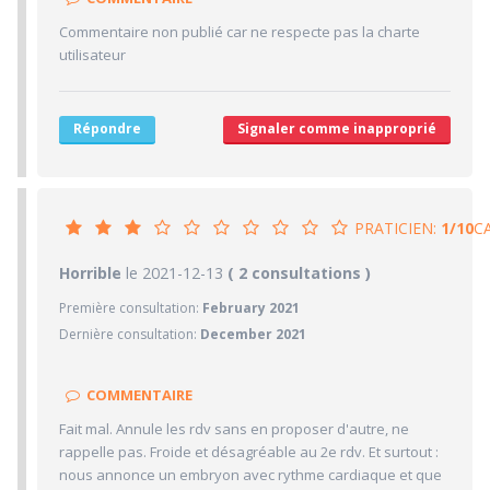
3/10
Délai pour obtenir un 1er RDV
Commentaire non publié car ne respecte pas la charte
3/10
Ponctualité/Temps en salle d'attente/Retard
utilisateur
5/10
CABINET/LOCAUX
5/10
Desserte par les transports en commun
Répondre
Signaler comme inapproprié
5/10
Stationnements alentours
5/10
Agréabilité des locaux
PRATICIEN:
1/10
C
1/10
Horrible
le 2021-12-13
PRATICIEN
( 2 consultations )
Première consultation:
February 2021
1/10
Confiance accordée
Dernière consultation:
December 2021
1/10
Sympathie
1/10
Clarté des informations médicales délivrées
COMMENTAIRE
1/10
Délai pour obtenir un 1er RDV
Fait mal. Annule les rdv sans en proposer d'autre, ne
1/10
Ponctualité/Temps en salle d'attente/Retard
rappelle pas. Froide et désagréable au 2e rdv. Et surtout :
5/10
nous annonce un embryon avec rythme cardiaque et que
CABINET/LOCAUX