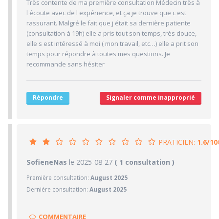
Très contente de ma première consultation Médecin très à
4/10
Ponctualité/Temps en salle d'attente/Retard
l écoute avec de l expérience, et ça je trouve que c est
5/10
rassurant. Malgré le fait que j était sa dernière patiente
CABINET/LOCAUX
(consultation à 19h) elle a pris tout son temps, très douce,
5/10
Desserte par les transports en commun
elle s est intéressé à moi ( mon travail, etc…) elle a prit son
temps pour répondre à toutes mes questions. Je
5/10
Stationnements alentours
recommande sans hésiter
5/10
Agréabilité des locaux
Répondre
Signaler comme inapproprié
PRATICIEN:
1.6/10
1.6/10
SofieneNas
le 2025-08-27
PRATICIEN
( 1 consultation )
Première consultation:
August 2025
1/10
Confiance accordée
Dernière consultation:
August 2025
1/10
Sympathie
1/10
Clarté des informations médicales délivrées
COMMENTAIRE