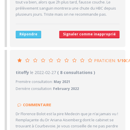
tout va bien, alors que 2h plus tard, fausse couche. Le
8/10
Desserte par les transports en commun
prélèvement sanguin montrera une chute du HBC depuis
plusieurs jours. Triste mais on ne recommande pas.
2/10
Stationnements alentours
5/10
Agréabilité des locaux
Répondre
Signaler comme inapproprié
PRATICIEN:
1/10
C
1/10
titoffy
le 2022-02-27
PRATICIEN
( 8 consultations )
Première consultation:
May 2021
1/10
Confiance accordée
Dernière consultation:
February 2022
1/10
Sympathie
1/10
Clarté des informations médicales délivrées
COMMENTAIRE
1/10
Délai pour obtenir un 1er RDV
Dr Florence Bolot est la pire Medecin que je n’ai jamais vu !
1/10
Ponctualité/Temps en salle d'attente/Retard
Remplaçante du Dr Ariana Aisemberg dont le cabinet se
1.3/10
trouvant à Courbevoie. Je vous conseille de ne pas perdre
CABINET/LOCAUX