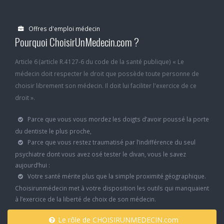
Offres d'emploi médecin
Pourquoi ChoisirUnMedecin.com ?
Article 6 (article R.4127-6 du code de la santé publique) « Le
médecin doit respecter le droit que possède toute personne de
choisir librement son médecin. Il doit lui faciliter l'exercice de ce
droit ».
Parce que vous vous mordez les doigts d’avoir poussé la porte
du dentiste le plus proche,
Parce que vous restez traumatisé par l’indifférence du seul
psychiatre dont vous avez osé tester le divan, vous le savez
aujourd’hui :
Votre santé mérite plus que la simple proximité géographique.
Choisirunmédecin met à votre disposition les outils qui manquaient
à l’exercice de la liberté de choix de son médecin.
Le rôle de CHOISIRUNMEDECIN.com