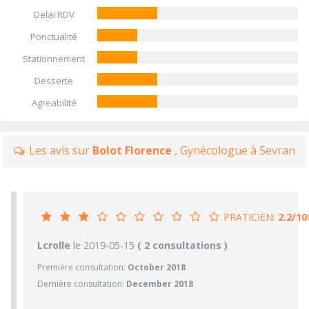
Delai RDV
Ponctualité
Stationnement
Desserte
Agreabilité
Les avis sur
Bolot Florence
, Gynécologue à Sevran
PRATICIEN:
2.2/10
2.2/10
Lcrolle
le 2019-05-15
PRATICIEN
( 2 consultations )
Première consultation:
October 2018
1/10
Confiance accordée
Dernière consultation:
December 2018
1/10
Sympathie