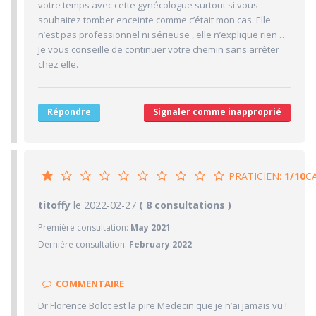
votre temps avec cette gynécologue surtout si vous
1/10
Desserte par les transports en commun
souhaitez tomber enceinte comme c’était mon cas. Elle
n’est pas professionnel ni sérieuse , elle n’explique rien …
1/10
Stationnements alentours
Je vous conseille de continuer votre chemin sans arrêter
2/10
Agréabilité des locaux
chez elle.
Répondre
Signaler comme inapproprié
PRATICIEN:
1/10
C
1/10
titoffy
le 2022-02-27
PRATICIEN
( 8 consultations )
Première consultation:
May 2021
1/10
Confiance accordée
Dernière consultation:
February 2022
1/10
Sympathie
1/10
Clarté des informations médicales délivrées
COMMENTAIRE
1/10
Délai pour obtenir un 1er RDV
Dr Florence Bolot est la pire Medecin que je n’ai jamais vu !
1/10
Ponctualité/Temps en salle d'attente/Retard