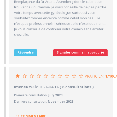
Remplaçante du Dr Ariana Aisemberg dont le cabinet se
1.3/10
trouvant à Courbevoie. Je vous conseille de ne pas perdre
CABINET/LOCAUX
votre temps avec cette gynécologue surtout si vous
1/10
Desserte par les transports en commun
souhaitez tomber enceinte comme c’était mon cas. Elle
n’est pas professionnel ni sérieuse , elle n’explique rien …
1/10
Stationnements alentours
Je vous conseille de continuer votre chemin sans arrêter
2/10
Agréabilité des locaux
chez elle.
Répondre
Signaler comme inapproprié
PRATICIEN:
1/10
C
1/10
Imene6793
le 2024-04-14
PRATICIEN
( 6 consultations )
Première consultation:
July 2023
1/10
Confiance accordée
Dernière consultation:
November 2023
1/10
Sympathie
1/10
Clarté des informations médicales délivrées
COMMENTAIRE