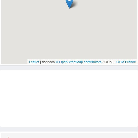
Leaflet
| données
© OpenStreetMap contributors
/ ODbL -
OSM France