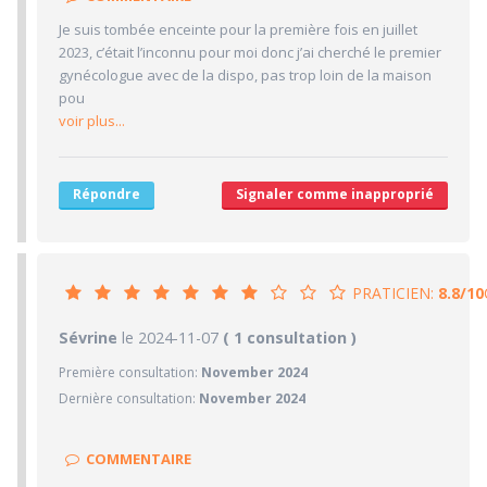
1/10
Délai pour obtenir un 1er RDV
Je suis tombée enceinte pour la première fois en juillet
1/10
Ponctualité/Temps en salle d'attente/Retard
2023, c’était l’inconnu pour moi donc j’ai cherché le premier
1/10
gynécologue avec de la dispo, pas trop loin de la maison
CABINET/LOCAUX
pou
1/10
Desserte par les transports en commun
voir plus...
1/10
Stationnements alentours
1/10
Agréabilité des locaux
Répondre
Signaler comme inapproprié
PRATICIEN:
8.8/10
8.8/10
Sévrine
le 2024-11-07
PRATICIEN
( 1 consultation )
Première consultation:
November 2024
10/10
Confiance accordée
Dernière consultation:
November 2024
10/10
Sympathie
10/10
Clarté des informations médicales délivrées
COMMENTAIRE
10/10
Délai pour obtenir un 1er RDV