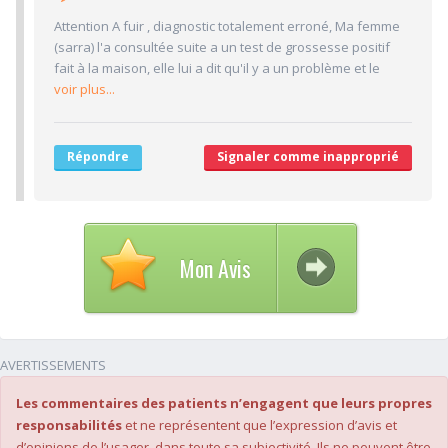
3/10
Délai pour obtenir un 1er RDV
Attention A fuir , diagnostic totalement erroné, Ma femme
2/10
Ponctualité/Temps en salle d'attente/Retard
(sarra) l'a consultée suite a un test de grossesse positif
1.7/10
fait à la maison, elle lui a dit qu'il y a un problème et le
CABINET/LOCAUX
voir plus...
2/10
Desserte par les transports en commun
2/10
Stationnements alentours
Répondre
Signaler comme inapproprié
1/10
Agréabilité des locaux
Mon Avis
AVERTISSEMENTS
Les commentaires des patients n’engagent que leurs propres
responsabilités
et ne représentent que l’expression d’avis et
d’opinions de l’usager, dans toute sa subjectivité. Ils ne peuvent être