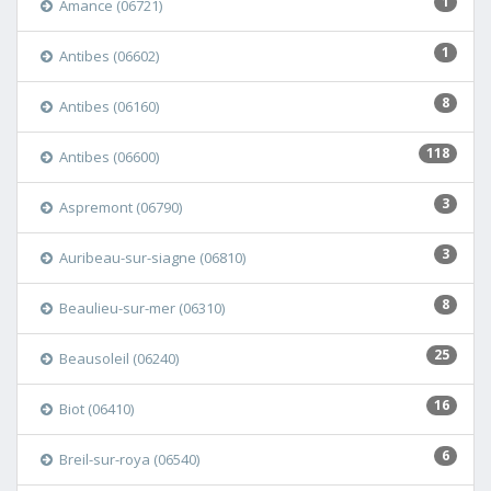
1
Amance (06721)
1
Antibes (06602)
8
Antibes (06160)
118
Antibes (06600)
3
Aspremont (06790)
3
Auribeau-sur-siagne (06810)
8
Beaulieu-sur-mer (06310)
25
Beausoleil (06240)
16
Biot (06410)
6
Breil-sur-roya (06540)