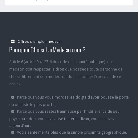
Offres d'emploi médecin
Pourquoi ChoisirUnMedecin.com ?
Article 6 (article R.4127-6 du code de la santé publique) « Le
médecin doit respecter le droit que possède toute personne de
choisir librement son médecin. Il doit lui faciliter l'exercice de ce
droit ».
Parce que vous vous mordez les doigts d’avoir poussé la porte
du dentiste le plus proche,
Parce que vous restez traumatisé par l’indifférence du seul
psychiatre dont vous avez osé tester le divan, vous le savez
aujourd’hui :
Votre santé mérite plus que la simple proximité géographique.