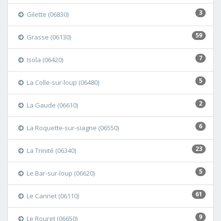
3
Gilette (06830)
59
Grasse (06130)
7
Isola (06420)
5
La Colle-sur-loup (06480)
2
La Gaude (06610)
6
La Roquette-sur-siagne (06550)
23
La Trinité (06340)
5
Le Bar-sur-loup (06620)
61
Le Cannet (06110)
9
Le Rouret (06650)