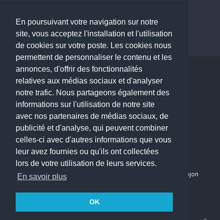
Dermatologue à Paris
Dentiste à Paris
En poursuivant votre navigation sur notre
site, vous acceptez l'installation et l'utilisation
de cookies sur votre poste. Les cookies nous
permettent de personnaliser le contenu et les
annonces, d'offrir des fonctionnalités
Copyright © 2026 . All Rights Reserved.
relatives aux médias sociaux et d'analyser
choisirunmedecin@gmail.com
notre trafic. Nous partageons également des
informations sur l'utilisation de notre site
Nous contacter
avec nos partenaires de médias sociaux, de
publicité et d'analyse, qui peuvent combiner
Accueil
celles-ci avec d'autres informations que vous
Blog
leur avez fournies ou qu'ils ont collectées
Mon compte
lors de votre utilisation de leurs services.
Dernier avis : PASCAL DELCAMPE, Chirurgien maxillo-faciale à Arpajon
En savoir plus
Mentions légales
Politique de confidentialité
OK