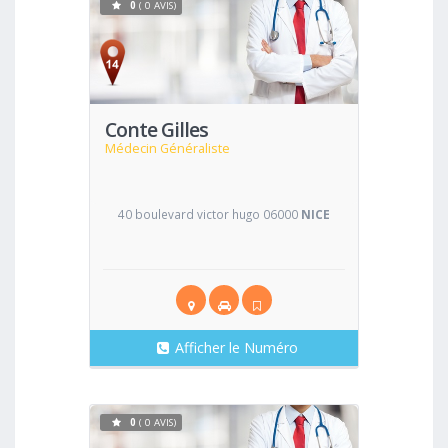
0
( 0 AVIS)
Voir
Conte Gilles
Médecin Généraliste
40 boulevard victor hugo 06000
NICE
Afficher le Numéro
0
( 0 AVIS)