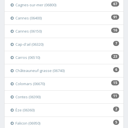
67
Cagnes-sur-mer (06800)
91
Cannes (06400)
16
Cannes (06150)
7
Cap-d'ail (06320)
23
Carros (06510)
6
Châteauneuf-grasse (06740)
15
Colomars (06670)
11
Contes (06390)
2
Èze (06360)
5
Falicon (06950)