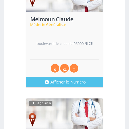
Meimoun Claude
Médecin Généraliste
boulevard de cessole 06000
NICE
Afficher le Numéro
0
( 0 AVIS)
Voir