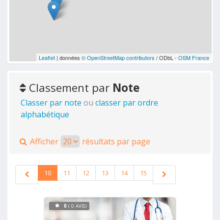
Leaflet
| données
© OpenStreetMap contributors
/ ODbL -
OSM France
Classement par
Note
Classer par note
ou
classer par ordre
alphabétique
Afficher
résultats par page
10
11
12
13
14
15
0
( 0 AVIS)