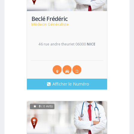
Beclé Frédéric
Médecin Généraliste
46 rue andre theuriet 06000
NICE
Afficher le Numéro
0
( 0 AVIS)
Voir