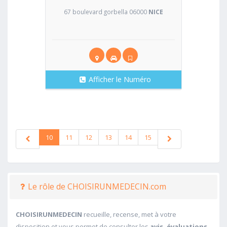
67 boulevard gorbella 06000
NICE
Afficher le Numéro
10
11
12
13
14
15
Le rôle de CHOISIRUNMEDECIN.com
CHOISIRUNMEDECIN
recueille, recense, met à votre
disposition et vous permet de consulter les
avis, évaluations,