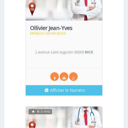
Voir
Ollivier Jean-Yves
Médecin Généraliste
2 avenue saint augustin 06000
NICE
Afficher le Numéro
0
( 0 AVIS)
Voir