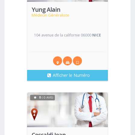
Yung Alain
Médecin Généraliste
104 avenue de la californie 06000
NICE
Afficher le Numéro
0
( 0 AVIS)
Voir
Ceccaldi Jean