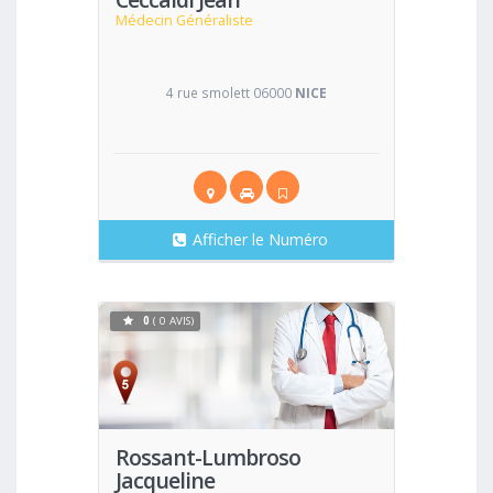
Médecin Généraliste
4 rue smolett 06000
NICE
Afficher le Numéro
0
( 0 AVIS)
Voir
Rossant-Lumbroso
Jacqueline