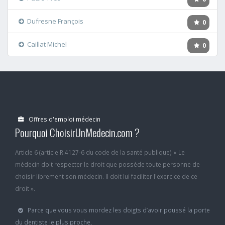
Dufresne François
0
Caillat Michel
0
Offres d'emploi médecin
Pourquoi ChoisirUnMedecin.com ?
Article 6 (article R.4127-6 du code de la santé publique) « Le
médecin doit respecter le droit que possède toute personne de
choisir librement son médecin. Il doit lui faciliter l'exercice de ce
droit ».
Parce que vous vous mordez les doigts d’avoir poussé la porte
du dentiste le plus proche,