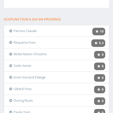
ACUPUNCTEUR A AIX-EN-PROVENCE
Pernice Claude
10
Requena Yves
5.3
Motte Marie-Christine
0
Sotto Annie
0
Jover-Durand Edwige
0
Gillard Yves
0
Duong Noan
0
Paule Yves
0