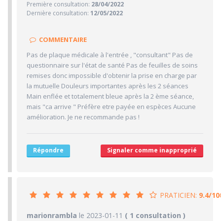
Première consultation:
28/04/2022
2/10
Confiance accordée
Dernière consultation:
12/05/2022
5/10
Sympathie
2/10
Clarté des informations médicales délivrées
COMMENTAIRE
10/10
Délai pour obtenir un 1er RDV
Pas de plaque médicale à l'entrée , "consultant" Pas de
10/10
questionnaire sur l'état de santé Pas de feuilles de soins
Ponctualité/Temps en salle d'attente/Retard
remises donc impossible d'obtenir la prise en charge par
6.7/10
CABINET/LOCAUX
la mutuelle Douleurs importantes après les 2 séances
Main enflée et totalement bleue après la 2 ème séance,
10/10
Desserte par les transports en commun
mais "ca arrive " Préfère etre payée en espèces Aucune
5/10
Stationnements alentours
amélioration. Je ne recommande pas !
5/10
Agréabilité des locaux
Répondre
Signaler comme inapproprié
PRATICIEN:
9.4/10
9.4/10
marionrambla
le 2023-01-11
PRATICIEN
( 1 consultation )