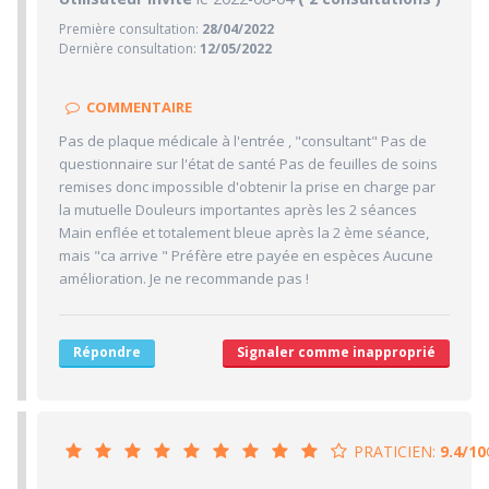
Première consultation:
28/04/2022
2/10
Confiance accordée
Dernière consultation:
12/05/2022
5/10
Sympathie
2/10
Clarté des informations médicales délivrées
COMMENTAIRE
10/10
Délai pour obtenir un 1er RDV
Pas de plaque médicale à l'entrée , "consultant" Pas de
10/10
questionnaire sur l'état de santé Pas de feuilles de soins
Ponctualité/Temps en salle d'attente/Retard
remises donc impossible d'obtenir la prise en charge par
6.7/10
CABINET/LOCAUX
la mutuelle Douleurs importantes après les 2 séances
Main enflée et totalement bleue après la 2 ème séance,
10/10
Desserte par les transports en commun
mais "ca arrive " Préfère etre payée en espèces Aucune
5/10
Stationnements alentours
amélioration. Je ne recommande pas !
5/10
Agréabilité des locaux
Répondre
Signaler comme inapproprié
PRATICIEN:
9.4/10