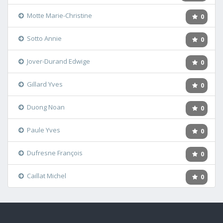
Motte Marie-Christine
0
Sotto Annie
0
Jover-Durand Edwige
0
Gillard Yves
0
Duong Noan
0
Paule Yves
0
Dufresne François
0
Caillat Michel
0