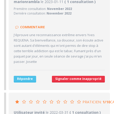
9.4/10
marionrambla
le 2023-01-11
PRATICIEN
( 1 consultation )
Première consultation:
November 2022
10/10
Confiance accordée
Dernière consultation:
November 2022
10/10
Sympathie
9/10
Clarté des informations médicales délivrées
COMMENTAIRE
8/10
Délai pour obtenir un 1er RDV
J'éprouve une reconnaissance extrême envers Yves
10/10
REQUENA. Sa bienveillance, sa douceur, son écoute active
Ponctualité/Temps en salle d'attente/Retard
sont autant d'éléments qui m'ont permis de dire stop à
9/10
CABINET/LOCAUX
cette terrible addiction qui est le tabac. Fumant près d'un
paquet par jour, en seule séance de sevrage j'ai pu m'en
10/10
Desserte par les transports en commun
passer. Josette
8/10
Stationnements alentours
9/10
Agréabilité des locaux
Répondre
Signaler comme inapproprié
PRATICIEN:
1/10
C
1/10
Utilisateur invité
le 2022-03-31
PRATICIEN
( 1 consultation )