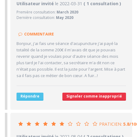
1/10
Utilisateur invité
le 2022-03-31
PRATICIEN
( 1 consultation )
Première consultation:
March 2020
1/10
Confiance accordée
Dernière consultation:
May 2020
1/10
Sympathie
1/10
Clarté des informations médicales délivrées
COMMENTAIRE
1/10
Délai pour obtenir un 1er RDV
Bonjour, j'ai fais une séance d'acupuncture j'ai payé la
1/10
totalité de la somme 200€ il m'avais dit que je pouvais
Ponctualité/Temps en salle d'attente/Retard
revenir quand je voulais pour d'autre séance des mois
1/10
CABINET/LOCAUX
plus tard je l'ai contacter, sa secrétaire m'a dit non ce
n'était pas possible. Il est la juste pour l'argent. Mise à part
1/10
Desserte par les transports en commun
sa il fais pas ce métier de bon cœur. A fuir...!
1/10
Stationnements alentours
1/10
Agréabilité des locaux
Répondre
Signaler comme inapproprié
PRATICIEN:
5.8/10
5.8/10
Utilisateur invité
le 2022-08-04
PRATICIEN
( 2 consultations )