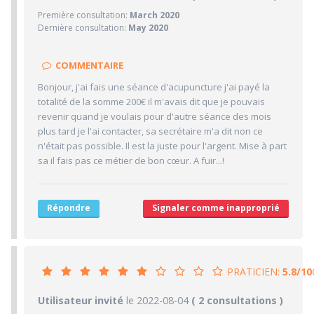
Première consultation:
March 2020
1/10
Confiance accordée
Dernière consultation:
May 2020
1/10
Sympathie
1/10
Clarté des informations médicales délivrées
COMMENTAIRE
1/10
Délai pour obtenir un 1er RDV
Bonjour, j'ai fais une séance d'acupuncture j'ai payé la
1/10
totalité de la somme 200€ il m'avais dit que je pouvais
Ponctualité/Temps en salle d'attente/Retard
revenir quand je voulais pour d'autre séance des mois
1/10
CABINET/LOCAUX
plus tard je l'ai contacter, sa secrétaire m'a dit non ce
n'était pas possible. Il est la juste pour l'argent. Mise à part
1/10
Desserte par les transports en commun
sa il fais pas ce métier de bon cœur. A fuir...!
1/10
Stationnements alentours
1/10
Agréabilité des locaux
Répondre
Signaler comme inapproprié
PRATICIEN:
5.8/10
5.8/10
Utilisateur invité
le 2022-08-04
PRATICIEN
( 2 consultations )