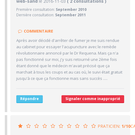
4.2/10
web-sand
le 2016-11-03
PRATICIEN
( 2 consultations )
Première consultation:
September 2010
3/10
Confiance accordée
Dernière consultation:
September 2011
3/10
Sympathie
3/10
Clarté des informations médicales délivrées
COMMENTAIRE
6/10
Délai pour obtenir un 1er RDV
Après avoir décidé d'arrêter de fumer je me suis rendue
6/10
au cabinet pour essayer l'acupuncture avec le remède
Ponctualité/Temps en salle d'attente/Retard
révolutionnaire annoncé par le Dr Requena. Mais ça n'a
3.7/10
CABINET/LOCAUX
pas fonctionné sur moi, j'y suis retourné une 2ème fois
étant donné que le médecin m'avait précisé que ça
5/10
Desserte par les transports en commun
marchait à tous les coups et au cas où, le suivi était gratuit
3/10
Stationnements alentours
jusqu'à ce que ça fonctionne mais sans succès .....
3/10
Agréabilité des locaux
Répondre
Signaler comme inapproprié
PRATICIEN:
1/10
C