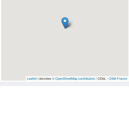
Leaflet
| données
© OpenStreetMap contributors
/ ODbL -
OSM France