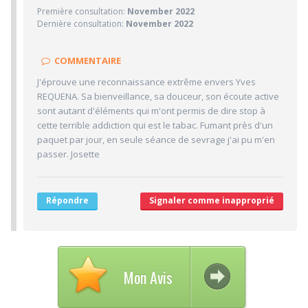
Première consultation:
November 2022
10/10
Confiance accordée
Dernière consultation:
November 2022
10/10
Sympathie
9/10
Clarté des informations médicales délivrées
COMMENTAIRE
8/10
Délai pour obtenir un 1er RDV
J'éprouve une reconnaissance extrême envers Yves
10/10
REQUENA. Sa bienveillance, sa douceur, son écoute active
Ponctualité/Temps en salle d'attente/Retard
sont autant d'éléments qui m'ont permis de dire stop à
9/10
CABINET/LOCAUX
cette terrible addiction qui est le tabac. Fumant près d'un
paquet par jour, en seule séance de sevrage j'ai pu m'en
10/10
Desserte par les transports en commun
passer. Josette
8/10
Stationnements alentours
9/10
Agréabilité des locaux
Répondre
Signaler comme inapproprié
Mon Avis