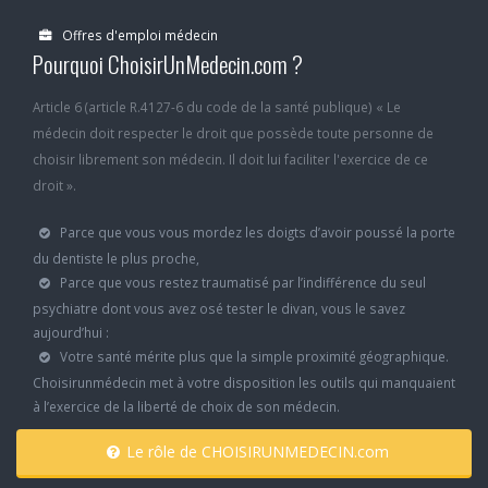
Offres d'emploi médecin
Pourquoi ChoisirUnMedecin.com ?
Article 6 (article R.4127-6 du code de la santé publique) « Le
médecin doit respecter le droit que possède toute personne de
choisir librement son médecin. Il doit lui faciliter l'exercice de ce
droit ».
Parce que vous vous mordez les doigts d’avoir poussé la porte
du dentiste le plus proche,
Parce que vous restez traumatisé par l’indifférence du seul
psychiatre dont vous avez osé tester le divan, vous le savez
aujourd’hui :
Votre santé mérite plus que la simple proximité géographique.
Choisirunmédecin met à votre disposition les outils qui manquaient
à l’exercice de la liberté de choix de son médecin.
Le rôle de CHOISIRUNMEDECIN.com