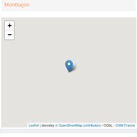
Montluçon
+
−
Leaflet
| données
© OpenStreetMap contributors
/ ODbL -
OSM France