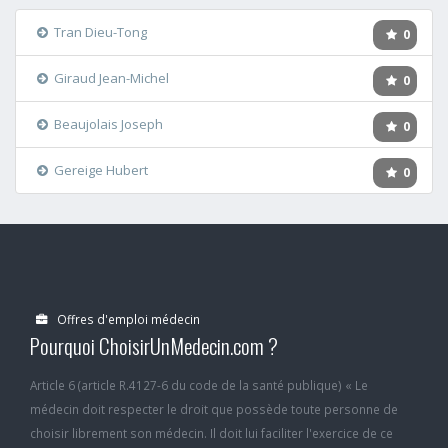
Tran Dieu-Tong
0
Giraud Jean-Michel
0
Beaujolais Joseph
0
Gereige Hubert
0
Offres d'emploi médecin
Pourquoi ChoisirUnMedecin.com ?
Article 6 (article R.4127-6 du code de la santé publique) « Le
médecin doit respecter le droit que possède toute personne de
choisir librement son médecin. Il doit lui faciliter l'exercice de ce