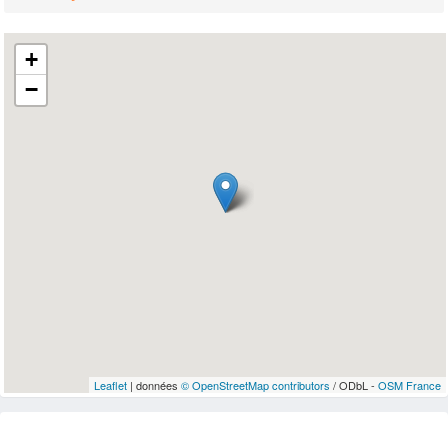
+
−
Leaflet
| données
© OpenStreetMap contributors
/ ODbL -
OSM France