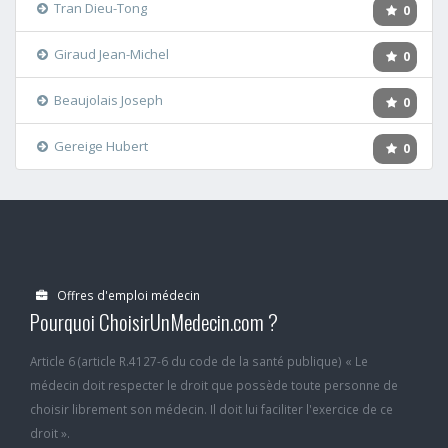
Tran Dieu-Tong
0
Giraud Jean-Michel
0
Beaujolais Joseph
0
Gereige Hubert
0
Offres d'emploi médecin
Pourquoi ChoisirUnMedecin.com ?
Article 6 (article R.4127-6 du code de la santé publique) « Le
médecin doit respecter le droit que possède toute personne de
choisir librement son médecin. Il doit lui faciliter l'exercice de ce
droit ».