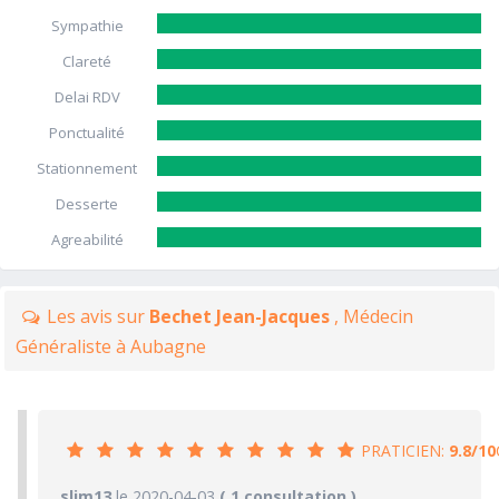
Sympathie
Clareté
Delai RDV
Ponctualité
Stationnement
Desserte
Agreabilité
Les avis sur
Bechet Jean-Jacques
, Médecin
Généraliste à Aubagne
PRATICIEN:
9.8/10
9.8/10
slim13
le 2020-04-03
PRATICIEN
( 1 consultation )