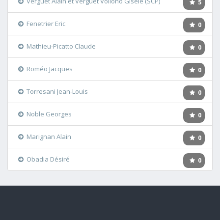
Verguet Alain et Verguet Vollono Gisèle (SCP)
5
Fenetrier Eric
0
Mathieu-Picatto Claude
0
Roméo Jacques
0
Torresani Jean-Louis
0
Noble Georges
0
Marignan Alain
0
Obadia Désiré
0