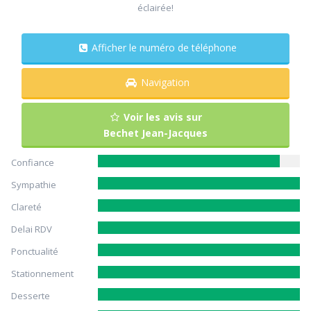
éclairée!
Afficher le numéro de téléphone
Navigation
Voir les avis sur
Bechet Jean-Jacques
Confiance
Sympathie
Clareté
Delai RDV
Ponctualité
Stationnement
Desserte