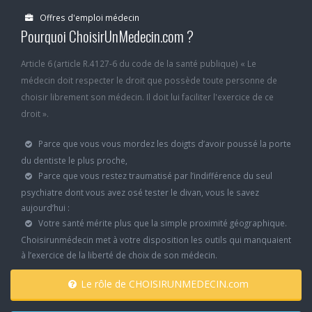
Offres d'emploi médecin
Pourquoi ChoisirUnMedecin.com ?
Article 6 (article R.4127-6 du code de la santé publique) « Le
médecin doit respecter le droit que possède toute personne de
choisir librement son médecin. Il doit lui faciliter l'exercice de ce
droit ».
Parce que vous vous mordez les doigts d’avoir poussé la porte
du dentiste le plus proche,
Parce que vous restez traumatisé par l’indifférence du seul
psychiatre dont vous avez osé tester le divan, vous le savez
aujourd’hui :
Votre santé mérite plus que la simple proximité géographique.
Choisirunmédecin met à votre disposition les outils qui manquaient
à l’exercice de la liberté de choix de son médecin.
Le rôle de CHOISIRUNMEDECIN.com