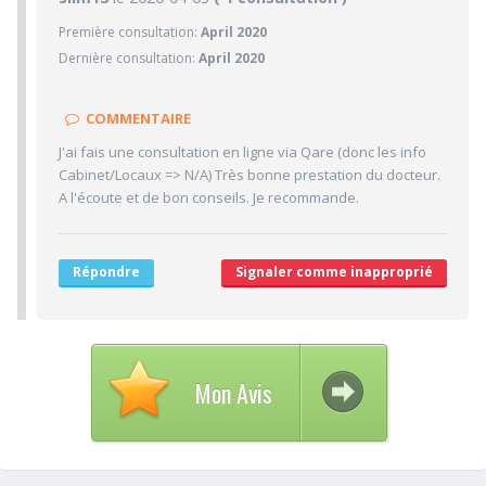
Première consultation:
April 2020
9/10
Confiance accordée
Dernière consultation:
April 2020
10/10
Sympathie
10/10
Clarté des informations médicales délivrées
COMMENTAIRE
10/10
Délai pour obtenir un 1er RDV
J'ai fais une consultation en ligne via Qare (donc les info
10/10
Ponctualité/Temps en salle d'attente/Retard
Cabinet/Locaux => N/A) Très bonne prestation du docteur.
10/10
A l'écoute et de bon conseils. Je recommande.
CABINET/LOCAUX
10/10
Desserte par les transports en commun
10/10
Stationnements alentours
Répondre
Signaler comme inapproprié
10/10
Agréabilité des locaux
Mon Avis