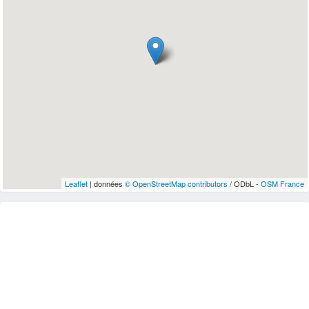
Leaflet
| données
© OpenStreetMap contributors
/ ODbL -
OSM France