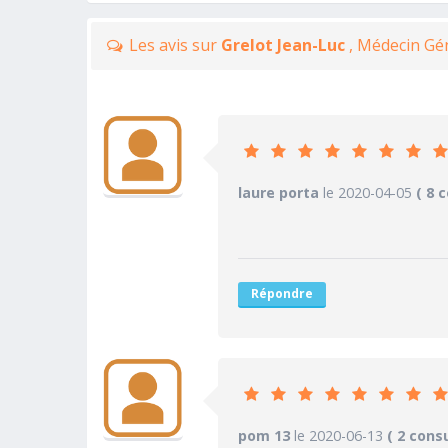
Les avis sur
Grelot Jean-Luc
, Médecin Gé
9
laure porta
le 2020-04-05
PRATICIEN
( 8 
10/10
Confiance accordée
10/10
Sympathie
10/10
Clarté des informations médi
Répondre
5/10
Délai pour obtenir un 1er RD
10/10
Ponctualité/Temps en salle d
10
pom 13
le 2020-06-13
PRATICIEN
( 2 cons