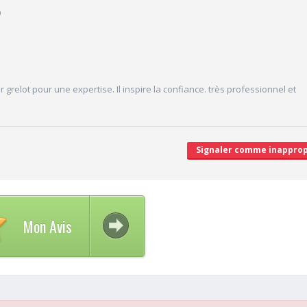
9
5/10
Desserte par les transports en commun
10/10
Stationnements alentours
10/10
cales délivrées
Agréabilité des locaux
V
dr grelot pour une expertise. Il inspire la confiance. très professionnel et
'attente/Retard
Signaler comme inapprop
Mon Avis