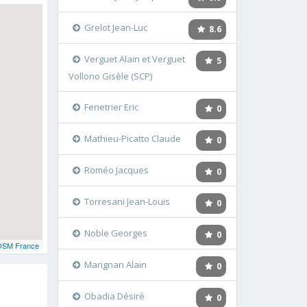
Grelot Jean-Luc
8.6
Verguet Alain et Verguet
5
Vollono Gisèle (SCP)
Fenetrier Eric
0
Mathieu-Picatto Claude
0
Roméo Jacques
0
Torresani Jean-Louis
0
Noble Georges
0
OSM France
Marignan Alain
0
Obadia Désiré
0