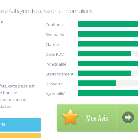
 à Aubagne : Localisation et Informations
ne
Confiance
Sympathie
Clareté
Delai RDV
Ponctualité
Avis su
Stationnement
30
DELCAM
Desserte
ois, cette page est
Jul
Chirurg
en hausse.
Agreabilité
maxillo-facia
er beaucoup de
clairée!
Rapide et efficace
Mon Avis
sagesse extraites
phone
douleur
...lire plus