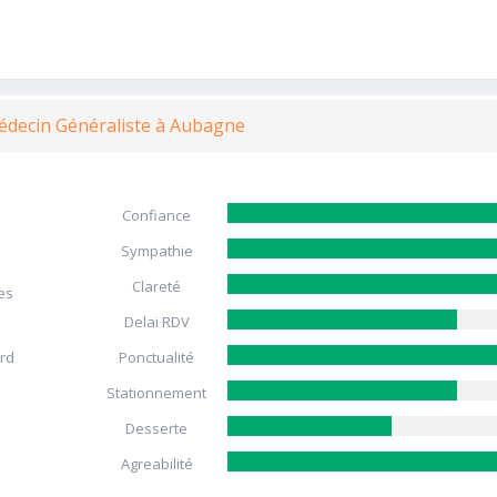
édecin Généraliste à Aubagne
Confiance
Sympathie
Clareté
es
Delai RDV
ard
Ponctualité
Stationnement
Desserte
Agreabilité