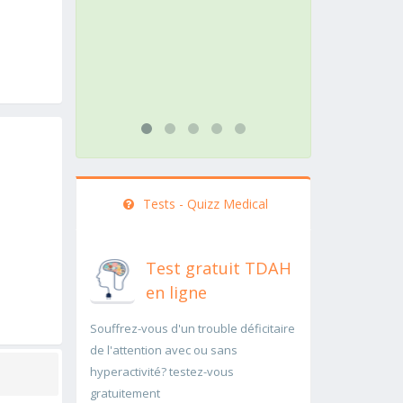
action doit être menée
pathologie rar
rapidement..Une auscultation de
rapidement p
bas
...lire plus
...lire plus
Tests - Quizz Medical
Test gratuit TDAH
en ligne
Souffrez-vous d'un trouble déficitaire
de l'attention avec ou sans
hyperactivité? testez-vous
gratuitement