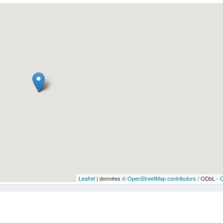
Leaflet
| données
© OpenStreetMap contributors
/ ODbL -