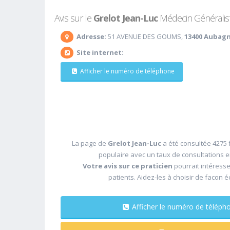
Avis sur le
Grelot Jean-Luc
Médecin Généraliste
Adresse:
51 AVENUE DES GOUMS,
13400 Aubag
Site internet:
Afficher le numéro de téléphone
La page de
Grelot Jean-Luc
a été consultée 4275 f
populaire avec un taux de consultations 
Votre avis sur ce praticien
pourrait intéress
patients. Aidez-les à choisir de facon é
Afficher le numéro de télé