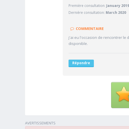
Première consultation:
January 201
10/10
Confiance accordée
Dernière consultation:
March 2020
10/10
Sympathie
10/10
Clarté des informations médi
COMMENTAIRE
10/10
Délai pour obtenir un 1er RD
j'ai eu l'occasion de rencontrer le 
10/10
Ponctualité/Temps en salle d
disponible.
Répondre
AVERTISSEMENTS