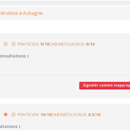
néraliste à Aubagne
PRATICIEN:
9/10
CABINET/LOCAUX:
6/10
/10
6/10
consultations )
CABINET/LOCAUX
5/10
Desserte par les transports en commun
5/10
Stationnements alentours
8/10
cales délivrées
Agréabilité des locaux
Signaler comme inapprop
V
'attente/Retard
PRATICIEN:
10/10
CABINET/LOCAUX:
8.3/10
/10
8.3/10
ultations )
CABINET/LOCAUX