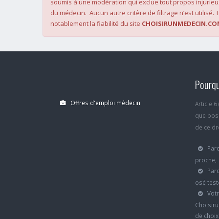
soumis à une modération qui exclue tout propos injurieu
du médecin. Aucun autre critère de filtrage n’est utilisé. T
notablement la fiabilité du site
CHOISIRUNMEDECIN.CO
Pourqu
Offres d'emploi médecin
Article 
que poss
de ce dro
Parc
proche,
Parc
osé test
Votr
Choisiru
de choi