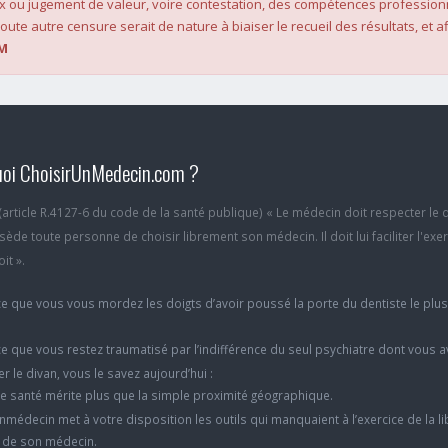
x ou jugement de valeur, voire contestation, des compétences profession
oute autre censure serait de nature à biaiser le recueil des résultats, et af
M
oi ChoisirUnMedecin.com ?
6 (article R.4127-6 du code de la santé publique) « Le médecin doit respecter le 
ède toute personne de choisir librement son médecin. Il doit lui faciliter l'exe
it ».
e que vous vous mordez les doigts d’avoir poussé la porte du dentiste le plu
e que vous restez traumatisé par l’indifférence du seul psychiatre dont vous 
er le divan, vous le savez aujourd’hui :
e santé mérite plus que la simple proximité géographique.
nmédecin met à votre disposition les outils qui manquaient à l’exercice de la li
x de son médecin.