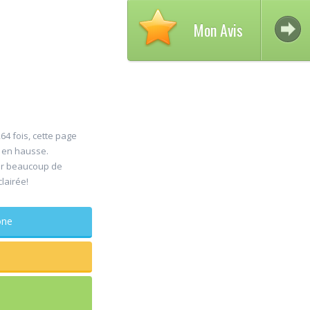
Mon Avis
64 fois, cette page
s en hausse.
Av
er beaucoup de
30
clairée!
D
Jul
Ch
phone
maxillo-
Rapide et e
sagesse ex
douleur
...lire plus