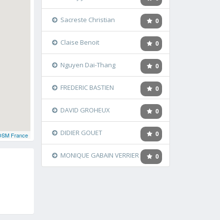
Sacreste Christian
0
Claise Benoit
0
Nguyen Dai-Thang
0
FREDERIC BASTIEN
0
DAVID GROHEUX
0
DIDIER GOUET
0
OSM France
MONIQUE GABAIN VERRIER
0