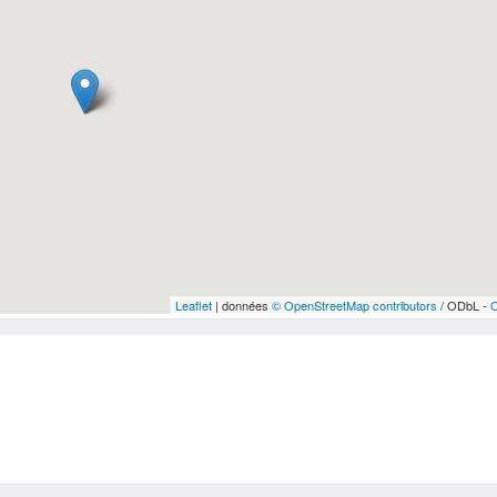
Leaflet
| données
© OpenStreetMap contributors
/ ODbL -