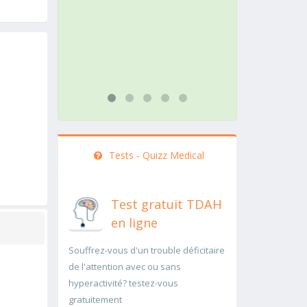
action doit être menée
pathol
rapidement..Une auscultation de
rapide
bas
...lire 
...lire plus
Tests - Quizz Medical
Test gratuit TDAH
en ligne
Souffrez-vous d'un trouble déficitaire
de l'attention avec ou sans
hyperactivité? testez-vous
gratuitement