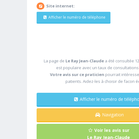
Site internet:
Afficher le numéro de téléphone
La page de
Le Ray Jean-Claude
a été consultée 12
est populaire avec un taux de consultation
Votre avis sur ce praticien
pourrait intéress
patients. Aidez-les à choisir de facon é
Afficher le numéro de télé
Navigation
Voir les avis sur
Le Ray Jean-Claude