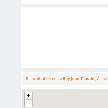
Localisation de
Le Ray Jean-Claude
, Acup
+
−