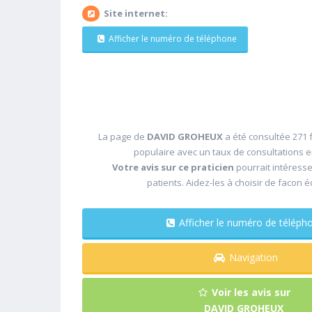
Site internet:
Afficher le numéro de téléphone
La page de
DAVID GROHEUX
a été consultée 271 f
populaire avec un taux de consultations 
Votre avis sur ce praticien
pourrait intéress
patients. Aidez-les à choisir de facon é
Afficher le numéro de télé
Navigation
Voir les avis sur
DAVID GROHEUX