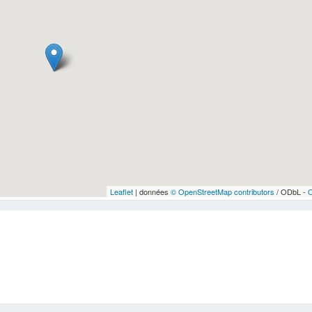
Leaflet
| données
© OpenStreetMap contributors
/ ODbL -