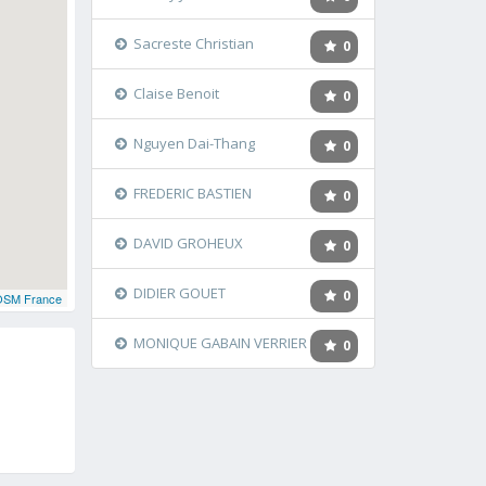
Sacreste Christian
0
Claise Benoit
0
Nguyen Dai-Thang
0
FREDERIC BASTIEN
0
DAVID GROHEUX
0
DIDIER GOUET
0
OSM France
MONIQUE GABAIN VERRIER
0