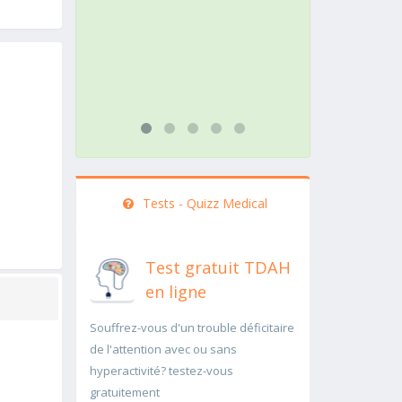
action doit être menée
path
rapidement..Une auscultation de
rap
bas
...li
...lire plus
Tests - Quizz Medical
Test gratuit TDAH
en ligne
Souffrez-vous d'un trouble déficitaire
de l'attention avec ou sans
hyperactivité? testez-vous
gratuitement