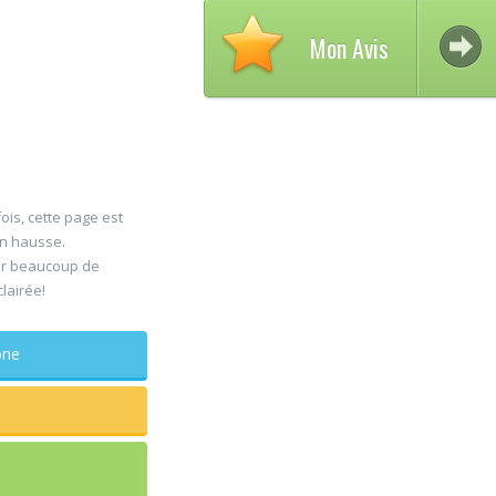
Mon Avis
ois, cette page est
en hausse.
er beaucoup de
30
clairée!
Jul
phone
maxill
Rapide e
sagesse
douleur
...lire pl