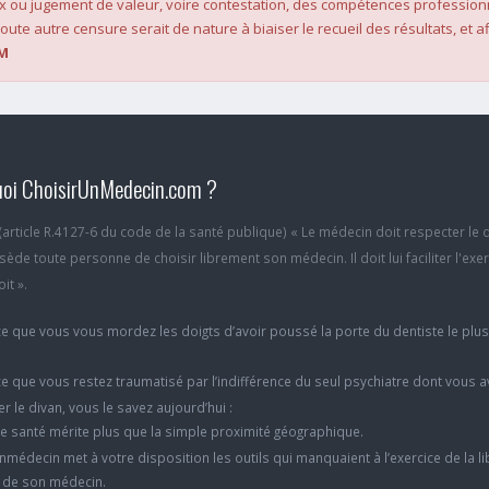
x ou jugement de valeur, voire contestation, des compétences profession
oute autre censure serait de nature à biaiser le recueil des résultats, et af
M
oi ChoisirUnMedecin.com ?
6 (article R.4127-6 du code de la santé publique) « Le médecin doit respecter le 
ède toute personne de choisir librement son médecin. Il doit lui faciliter l'exe
it ».
e que vous vous mordez les doigts d’avoir poussé la porte du dentiste le plu
e que vous restez traumatisé par l’indifférence du seul psychiatre dont vous 
er le divan, vous le savez aujourd’hui :
e santé mérite plus que la simple proximité géographique.
nmédecin met à votre disposition les outils qui manquaient à l’exercice de la li
x de son médecin.