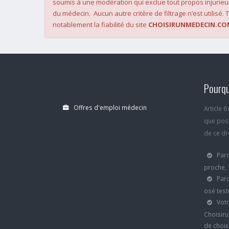
soumis à une modération qui exclue tout propos injurieu
du médecin. Aucun autre critère de filtrage n’est utilisé. T
notablement la fiabilité du site
CHOISIRUNMEDECIN.CO
Pourqu
Offres d'emploi médecin
Article 
que poss
de ce dro
Parc
proche,
Parc
osé test
Votr
Choisiru
de choi