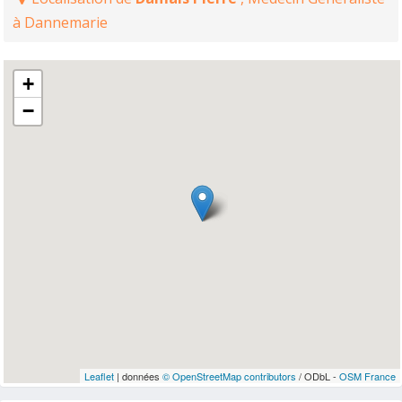
à Dannemarie
+
−
Leaflet
| données
© OpenStreetMap contributors
/ ODbL -
OSM France