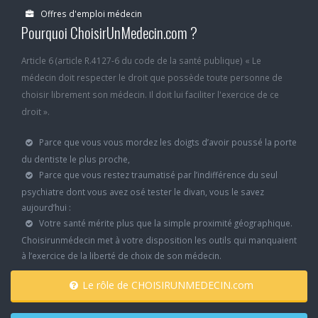
Offres d'emploi médecin
Pourquoi ChoisirUnMedecin.com ?
Article 6 (article R.4127-6 du code de la santé publique) « Le
médecin doit respecter le droit que possède toute personne de
choisir librement son médecin. Il doit lui faciliter l'exercice de ce
droit ».
Parce que vous vous mordez les doigts d’avoir poussé la porte
du dentiste le plus proche,
Parce que vous restez traumatisé par l’indifférence du seul
psychiatre dont vous avez osé tester le divan, vous le savez
aujourd’hui :
Votre santé mérite plus que la simple proximité géographique.
Choisirunmédecin met à votre disposition les outils qui manquaient
à l’exercice de la liberté de choix de son médecin.
Le rôle de CHOISIRUNMEDECIN.com