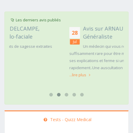
Les derniers avis publiés
Avis sur ARNAUD FAURIE, Médecin
28
Généraliste
Jul
Un médecin qui vous regarde dans les yeux c'est
suffisamment rare pour être mentionné. Posé,clair dans
ses explications et ferme si une action doit être menée
rapidement..Une auscultation de bas
...lire plus
Tests - Quizz Medical