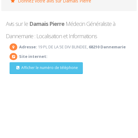
Donnez votre avis sur Damais Pierre
Avis sur le
Damais Pierre
Médecin Généraliste à
Dannemarie : Localisation et Informations
Adresse:
19 PL DE LA 5E DIV BLINDEE,
68210 Dannemarie
Site internet:
Afficher le numéro de téléphone