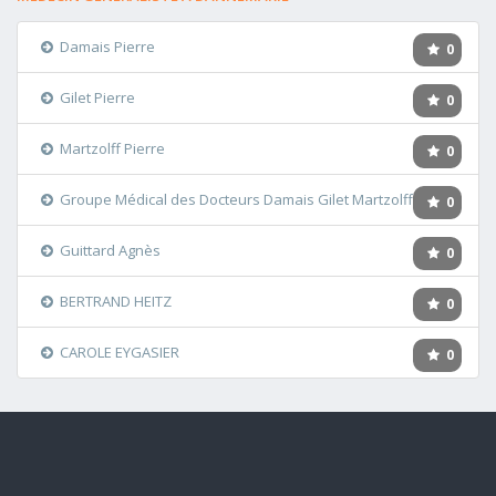
Damais Pierre
0
Gilet Pierre
0
Martzolff Pierre
0
Groupe Médical des Docteurs Damais Gilet Martzolff
0
Guittard Agnès
0
BERTRAND HEITZ
0
CAROLE EYGASIER
0