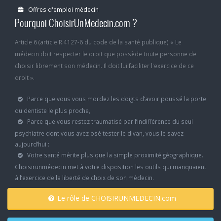
Offres d'emploi médecin
Pourquoi ChoisirUnMedecin.com ?
Article 6 (article R.4127-6 du code de la santé publique) « Le
médecin doit respecter le droit que possède toute personne de
choisir librement son médecin. Il doit lui faciliter l'exercice de ce
droit ».
Parce que vous vous mordez les doigts d’avoir poussé la porte
du dentiste le plus proche,
Parce que vous restez traumatisé par l’indifférence du seul
psychiatre dont vous avez osé tester le divan, vous le savez
aujourd’hui :
Votre santé mérite plus que la simple proximité géographique.
Choisirunmédecin met à votre disposition les outils qui manquaient
à l’exercice de la liberté de choix de son médecin.
Le rôle de CHOISIRUNMEDECIN.com