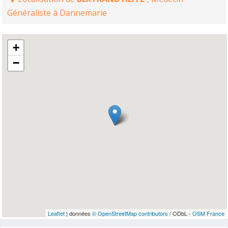
Généraliste à Dannemarie
+
−
Leaflet
| données
© OpenStreetMap contributors
/ ODbL -
OSM France