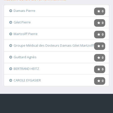
Damais Pierre
0
Gilet Pierre
0
Martzolff Pierre
0
Groupe Médical des Docteurs Damais Gilet Martzolff
0
Guittard Agnès
0
BERTRAND HEITZ
0
CAROLE EYGASIER
0