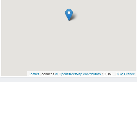
Leaflet
| données
© OpenStreetMap contributors
/ ODbL -
OSM France