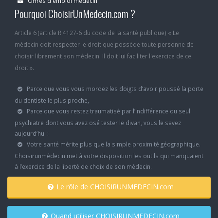
Offres d'emploi médecin
Pourquoi ChoisirUnMedecin.com ?
Article 6 (article R.4127-6 du code de la santé publique) « Le
médecin doit respecter le droit que possède toute personne de
choisir librement son médecin. Il doit lui faciliter l'exercice de ce
droit ».
Parce que vous vous mordez les doigts d’avoir poussé la porte
du dentiste le plus proche,
Parce que vous restez traumatisé par l’indifférence du seul
psychiatre dont vous avez osé tester le divan, vous le savez
aujourd’hui :
Votre santé mérite plus que la simple proximité géographique.
Choisirunmédecin met à votre disposition les outils qui manquaient
à l’exercice de la liberté de choix de son médecin.
Le rôle de CHOISIRUNMEDECIN.com
Quand utiliser CHOISIRUNMEDECIN.com