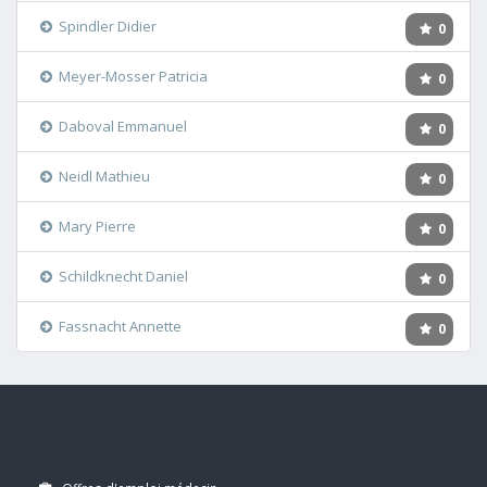
Spindler Didier
0
Meyer-Mosser Patricia
0
Daboval Emmanuel
0
Neidl Mathieu
0
Mary Pierre
0
Schildknecht Daniel
0
Fassnacht Annette
0