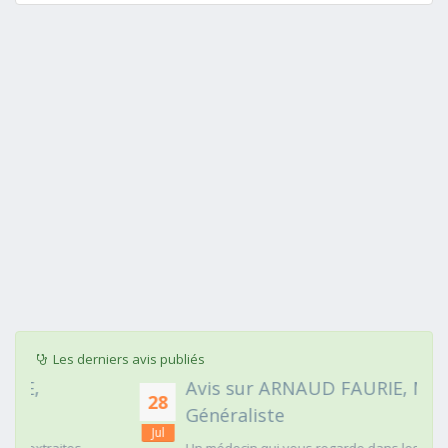
Les derniers avis publiés
Avis sur ARNAUD FAURIE, Médecin
28
Généraliste
Jul