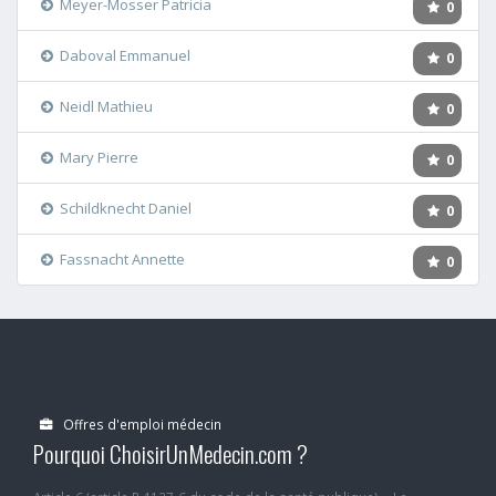
Meyer-Mosser Patricia
0
Daboval Emmanuel
0
Neidl Mathieu
0
Mary Pierre
0
Schildknecht Daniel
0
Fassnacht Annette
0
Offres d'emploi médecin
Pourquoi ChoisirUnMedecin.com ?