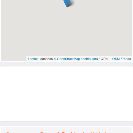
Leaflet
| données
© OpenStreetMap contributors
/ ODbL -
OSM France