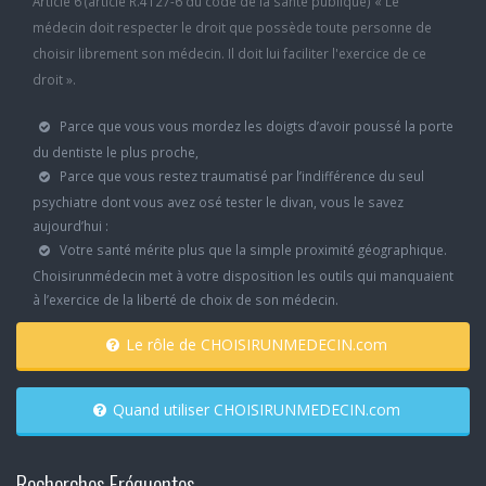
Article 6 (article R.4127-6 du code de la santé publique) « Le
médecin doit respecter le droit que possède toute personne de
choisir librement son médecin. Il doit lui faciliter l'exercice de ce
droit ».
Parce que vous vous mordez les doigts d’avoir poussé la porte
du dentiste le plus proche,
Parce que vous restez traumatisé par l’indifférence du seul
psychiatre dont vous avez osé tester le divan, vous le savez
aujourd’hui :
Votre santé mérite plus que la simple proximité géographique.
Choisirunmédecin met à votre disposition les outils qui manquaient
à l’exercice de la liberté de choix de son médecin.
Le rôle de CHOISIRUNMEDECIN.com
Quand utiliser CHOISIRUNMEDECIN.com
Recherches Fréquentes