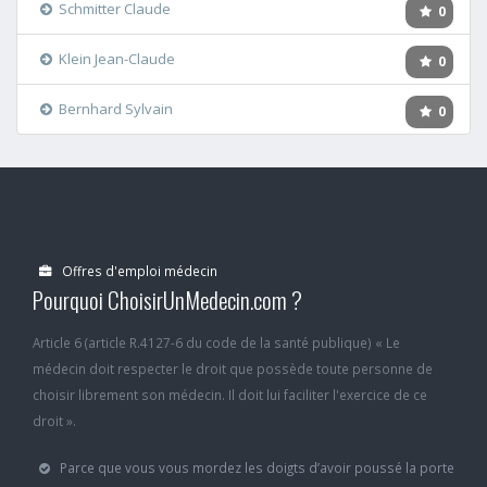
Schmitter Claude
0
Klein Jean-Claude
0
Bernhard Sylvain
0
Offres d'emploi médecin
Pourquoi ChoisirUnMedecin.com ?
Article 6 (article R.4127-6 du code de la santé publique) « Le
médecin doit respecter le droit que possède toute personne de
choisir librement son médecin. Il doit lui faciliter l'exercice de ce
droit ».
Parce que vous vous mordez les doigts d’avoir poussé la porte