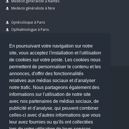
Medecin généraliste à Nantes
Medecin généraliste à Nice
Gynécoloque à Paris
Ophtalmologue à Paris
Dermatologue à Paris
Dentiste à Paris
En poursuivant votre navigation sur notre
site, vous acceptez l'installation et l'utilisation
de cookies sur votre poste. Les cookies nous
permettent de personnaliser le contenu et les
annonces, d'offrir des fonctionnalités
Copyright © 2026 . All Rights Reserved.
relatives aux médias sociaux et d'analyser
choisirunmedecin@gmail.com
notre trafic. Nous partageons également des
informations sur l'utilisation de notre site
Nous contacter
avec nos partenaires de médias sociaux, de
publicité et d'analyse, qui peuvent combiner
Accueil
celles-ci avec d'autres informations que vous
Blog
leur avez fournies ou qu'ils ont collectées
Mon compte
lors de votre utilisation de leurs services.