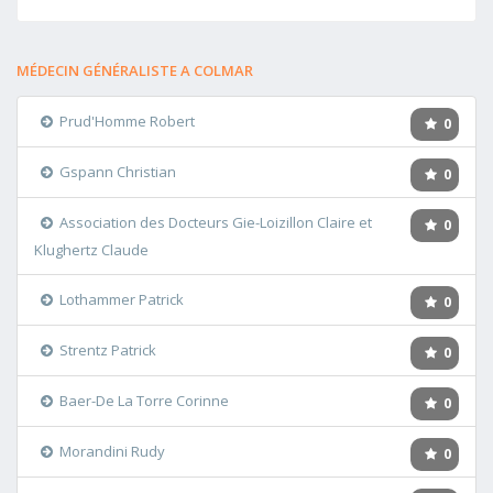
MÉDECIN GÉNÉRALISTE A COLMAR
Prud'Homme Robert
0
Gspann Christian
0
Association des Docteurs Gie-Loizillon Claire et
0
Klughertz Claude
Lothammer Patrick
0
Strentz Patrick
0
Baer-De La Torre Corinne
0
Morandini Rudy
0