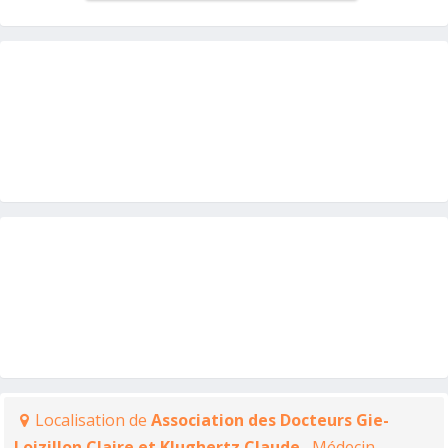
Localisation de
Association des Docteurs Gie-
Loizillon Claire et Klughertz Claude
, Médecin