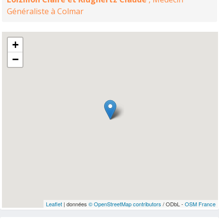
Généraliste à Colmar
+
−
Leaflet
| données
© OpenStreetMap contributors
/ ODbL -
OSM France