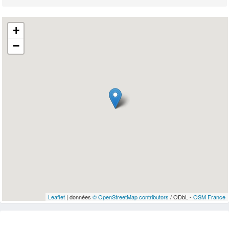
+
−
Leaflet
| données
© OpenStreetMap contributors
/ ODbL -
OSM France