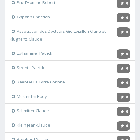
Prud'Homme Robert
0
Gspann Christian
0
Association des Docteurs Gie-Loizillon Claire et
0
Klughertz Claude
Lothammer Patrick
0
Strentz Patrick
0
Baer-De La Torre Corinne
0
Morandini Rudy
0
Schmitter Claude
0
Klein Jean-Claude
0
Bernhard Sylvain