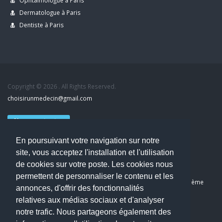
Ophtalmologue à Paris
Dermatologue à Paris
Dentiste à Paris
Copyright © 2026 . All Rights Reserved.
choisirunmedecin@gmail.com
Nous contacter
En poursuivant votre navigation sur notre
Accueil
site, vous acceptez l'installation et l'utilisation
Blog
de cookies sur votre poste. Les cookies nous
Mon compte
permettent de personnaliser le contenu et les
Dernier avis : Kassab Mourad, Chirurgien orthopédiste à Paris 11ème
annonces, d'offrir des fonctionnalités
Mentions légales
relatives aux médias sociaux et d'analyser
Politique de confidentialité
notre trafic. Nous partageons également des