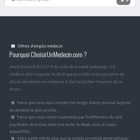
0
Offres d'emploi médecin
Pourquoi ChoisirUnMedecin.com ?
Article 6 (article R.4127-6 du code de la santé publique) « Le
médecin doit respecter le droit que possède toute personne de
choisir librement son médecin. Il doit lui faciliter l'exercice de ce
droit ».
Parce que vous vous mordez les doigts d’avoir poussé la porte
du dentiste le plus proche,
Parce que vous restez traumatisé par l’indifférence du seul
psychiatre dont vous avez osé tester le divan, vous le savez
aujourd’hui :
Votre santé mérite plus que la simple proximité géographique.