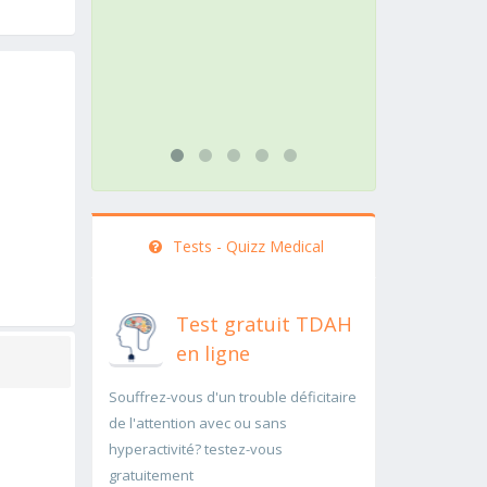
action doit être menée
pathologi
rapidement..Une auscultation de
rapideme
bas
...lire plus
...lire plus
Tests - Quizz Medical
Test gratuit TDAH
en ligne
Souffrez-vous d'un trouble déficitaire
de l'attention avec ou sans
hyperactivité? testez-vous
gratuitement