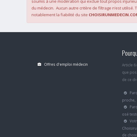
soumis à une modération qui exclue tout propos injurieu
du médecin. Aucun autre critère de filtrage n’est utilisé. T
notablement la fiabilité du site
CHOISIRUNMEDECIN.CO
Pourqu
Offres d'emploi médecin
Article 
que poss
de ce dro
Parc
proche,
Parc
osé test
Votr
Choisiru
de choi