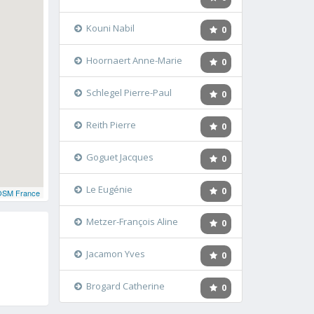
Kouni Nabil
0
Hoornaert Anne-Marie
0
Schlegel Pierre-Paul
0
Reith Pierre
0
Goguet Jacques
0
Le Eugénie
0
OSM France
Metzer-François Aline
0
Jacamon Yves
0
Brogard Catherine
0