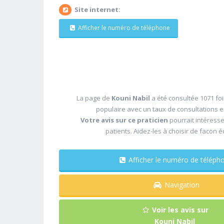
Site internet:
Afficher le numéro de téléphone
La page de
Kouni Nabil
a été consultée 1071 foi
populaire avec un taux de consultations 
Votre avis sur ce praticien
pourrait intéress
patients. Aidez-les à choisir de facon é
Afficher le numéro de télé
Navigation
Voir les avis sur
Kouni Nabil