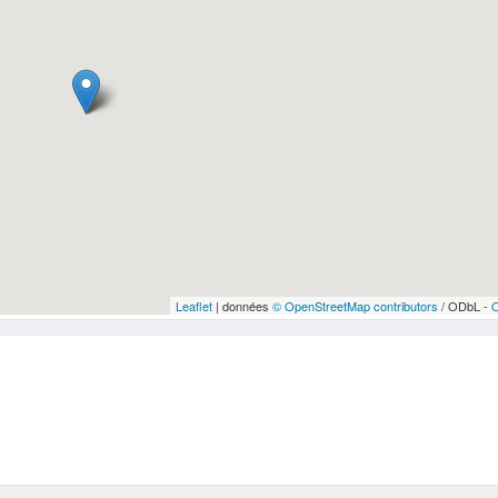
Leaflet
| données
© OpenStreetMap contributors
/ ODbL -