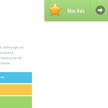
Mon Avis
s, cette page est
en hausse.
Avis
er beaucoup de
30
clairée!
DEL
Jul
Chir
phone
maxillo-fa
Rapide et effi
sagesse extra
douleur
...lire plus