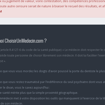
x ou jugement de valeur, voire contestation, des compétences profession
oute autre censure serait de nature à biaiser le recueil des résultats, et af
M
oi ChoisirUnMedecin.com ?
6 (article R.4127-6 du code de la santé publique) « Le médecin doit respecter le 
ède toute personne de choisir librement son médecin. Il doit lui faciliter l'exe
it ».
e que vous vous mordez les doigts d’avoir poussé la porte du dentiste le plu
e que vous restez traumatisé par l’indifférence du seul psychiatre dont vous 
er le divan, vous le savez aujourd’hui :
e santé mérite plus que la simple proximité géographique.
nmédecin met à votre disposition les outils qui manquaient à l’exercice de la li
x de son médecin.