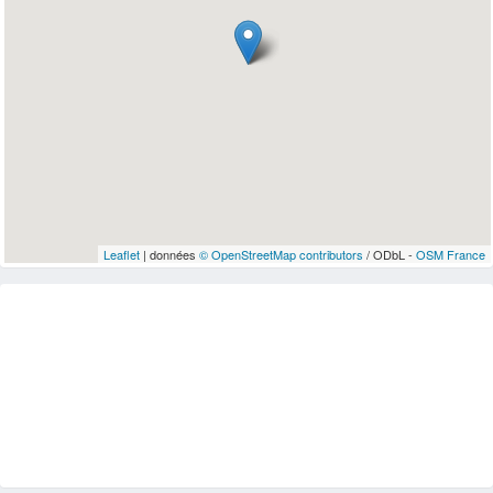
Leaflet
| données
© OpenStreetMap contributors
/ ODbL -
OSM France