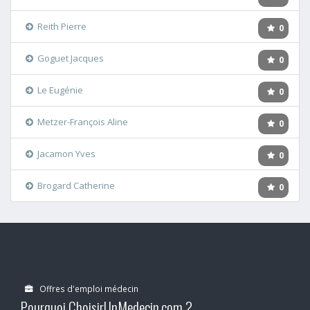
Reith Pierre
0
Goguet Jacques
0
Le Eugénie
0
Metzer-François Aline
0
Jacamon Yves
0
Brogard Catherine
0
Offres d'emploi médecin
Pourquoi ChoisirUnMedecin.com ?