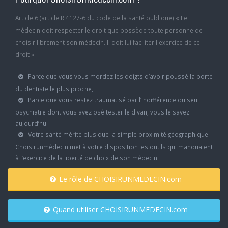
Article 6 (article R.4127-6 du code de la santé publique) « Le
médecin doit respecter le droit que possède toute personne de
choisir librement son médecin. Il doit lui faciliter l'exercice de ce
droit ».
Parce que vous vous mordez les doigts d’avoir poussé la porte
du dentiste le plus proche,
Parce que vous restez traumatisé par l’indifférence du seul
psychiatre dont vous avez osé tester le divan, vous le savez
aujourd’hui :
Votre santé mérite plus que la simple proximité géographique.
Choisirunmédecin met à votre disposition les outils qui manquaient
à l’exercice de la liberté de choix de son médecin.
Le rôle de CHOISIRUNMEDECIN.com
Quand utiliser CHOISIRUNMEDECIN.com