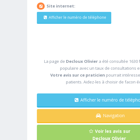
Site internet:
Afficher le numéro de téléphone
La page de
Decloux Olivier
a été consultée 1630 f
populaire avec un taux de consultations 
Votre avis sur ce praticien
pourrait intéress
patients. Aidez-les à choisir de facon é
Afficher le numéro de télé
Navigation
Voir les avis sur
Decloux Olivier