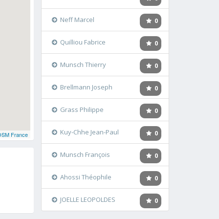
Neff Marcel
0
Quilliou Fabrice
0
Munsch Thierry
0
Brellmann Joseph
0
Grass Philippe
0
Kuy-Chhe Jean-Paul
0
OSM France
Munsch François
0
Ahossi Théophile
0
JOELLE LEOPOLDES
0