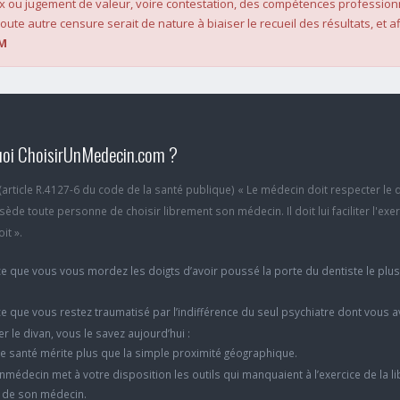
x ou jugement de valeur, voire contestation, des compétences profession
oute autre censure serait de nature à biaiser le recueil des résultats, et af
M
oi ChoisirUnMedecin.com ?
6 (article R.4127-6 du code de la santé publique) « Le médecin doit respecter le 
ède toute personne de choisir librement son médecin. Il doit lui faciliter l'exe
it ».
e que vous vous mordez les doigts d’avoir poussé la porte du dentiste le plu
e que vous restez traumatisé par l’indifférence du seul psychiatre dont vous 
er le divan, vous le savez aujourd’hui :
e santé mérite plus que la simple proximité géographique.
nmédecin met à votre disposition les outils qui manquaient à l’exercice de la li
x de son médecin.