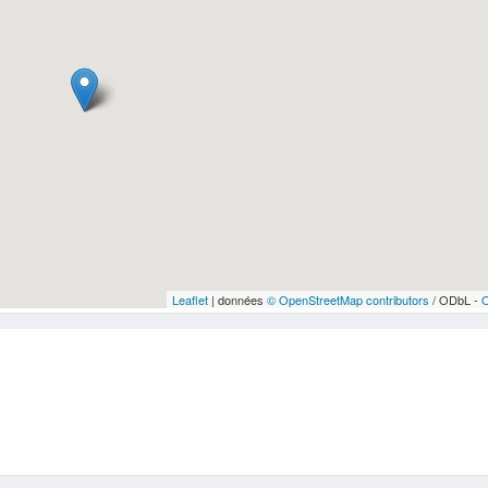
Leaflet
| données
© OpenStreetMap contributors
/ ODbL -