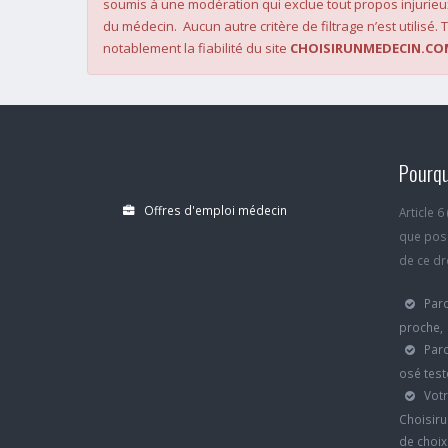
soumis à une modération qui exclue tout propos injurieu
du médecin. Aucun autre critère de filtrage n’est utilisé. T
notablement la fiabilité du site
CHOISIRUNMEDECIN.CO
Pourqu
Offres d'emploi médecin
Article 
que poss
de ce dro
Parc
proche,
Parc
osé test
Votr
Choisiru
de choi