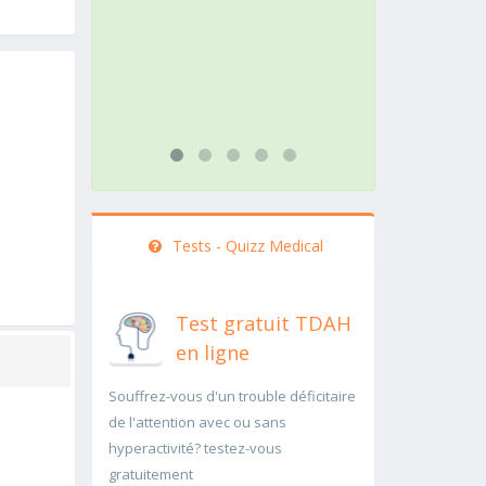
action doit être menée
patholog
rapidement..Une auscultation de
rapidem
bas
...lire pl
...lire plus
Tests - Quizz Medical
Test gratuit TDAH
en ligne
Souffrez-vous d'un trouble déficitaire
de l'attention avec ou sans
hyperactivité? testez-vous
gratuitement