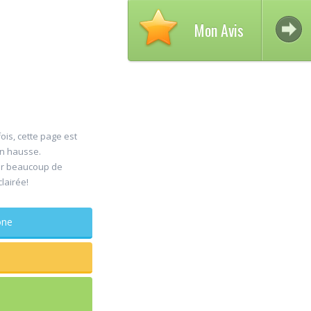
Mon Avis
ois, cette page est
en hausse.
Avi
er beaucoup de
30
clairée!
DEL
Jul
Chi
phone
maxillo-f
Rapide et eff
sagesse extr
douleur
...lire plus