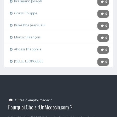
Brellmann Joseph
0
Grass Philippe
0
Kuy-Chhe Jean-Paul
0
Munsch François
0
Ahossi Théophile
0
JOELLE LEOPOLDES
0
Offres d'emploi médecin
Pourquoi ChoisirUnMedecin.com ?