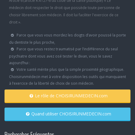
Article 6 (article R.4127-6 du code de la santé publique) « Le
médecin doit respecter le droit que possède toute personne de
choisir librement son médecin. Il doit lui faciliter l'exercice de ce
droit ».
Parce que vous vous mordez les doigts d’avoir poussé la porte
du dentiste le plus proche,
Parce que vous restez traumatisé par l’indifférence du seul
psychiatre dont vous avez osé tester le divan, vous le savez
aujourd’hui :
Votre santé mérite plus que la simple proximité géographique.
Choisirunmédecin met à votre disposition les outils qui manquaient
à l’exercice de la liberté de choix de son médecin.
Le rôle de CHOISIRUNMEDECIN.com
Quand utiliser CHOISIRUNMEDECIN.com
Recherches Fréquentes