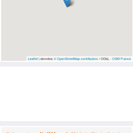
Leaflet
| données
© OpenStreetMap contributors
/ ODbL -
OSM France