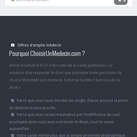
0
Offres d'emploi médecin
Pourquoi ChoisirUnMedecin.com ?
Article 6 (article R.4127-6 du code de la santé publique) « Le
médecin doit respecter le droit que possède toute personne de
choisir librement son médecin. Il doit lui faciliter l'exercice de ce
droit ».
Parce que vous vous mordez les doigts d’avoir poussé la porte
du dentiste le plus proche,
Parce que vous restez traumatisé par l’indifférence du seul
psychiatre dont vous avez osé tester le divan, vous le savez
aujourd’hui :
Votre santé mérite plus que la simple proximité géographique.