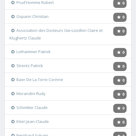
Prud'Homme Robert
0
Gspann Christian
0
Association des Docteurs Gie-Loizillon Claire et
0
Klughertz Claude
Lothammer Patrick
0
Strentz Patrick
0
Baer-De La Torre Corinne
0
Morandini Rudy
0
Schmitter Claude
0
Klein Jean-Claude
0
Bernhard Sylvain