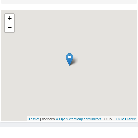
+
−
Leaflet
| données
© OpenStreetMap contributors
/ ODbL -
OSM France