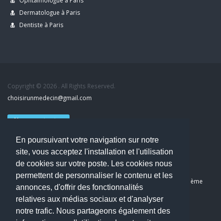
Ophtalmologue à Paris
Dermatologue à Paris
Dentiste à Paris
Copyright © 2026 . All Rights Reserved.
choisirunmedecin@gmail.com
Nous contacter
En poursuivant votre navigation sur notre
Accueil
site, vous acceptez l'installation et l'utilisation
Blog
de cookies sur votre poste. Les cookies nous
Mon compte
permettent de personnaliser le contenu et les
Dernier avis : Kassab Mourad, Chirurgien orthopédiste à Paris 11ème
annonces, d'offrir des fonctionnalités
Mentions légales
relatives aux médias sociaux et d'analyser
Politique de confidentialité
notre trafic. Nous partageons également des