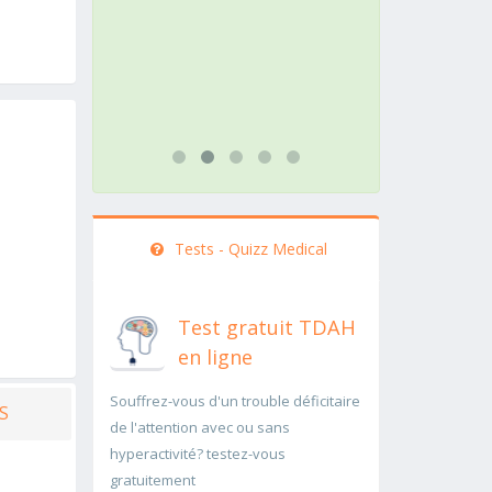
action doit être menée
pathologie ra
rapidement..Une auscultation de
rapidement p
bas
...lire plus
...lire plus
Tests - Quizz Medical
Test gratuit TDAH
en ligne
Souffrez-vous d'un trouble déficitaire
S
de l'attention avec ou sans
hyperactivité? testez-vous
gratuitement