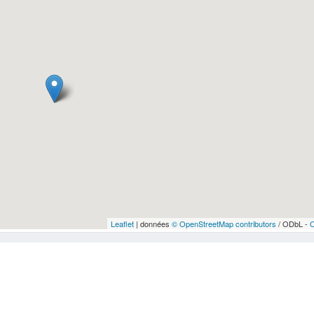
Leaflet
| données
© OpenStreetMap contributors
/ ODbL -