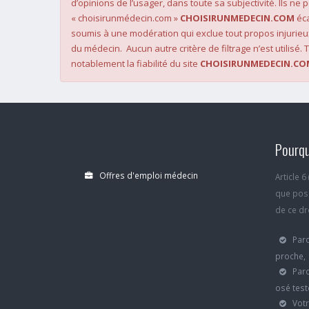
d’opinions de l’usager, dans toute sa subjectivité. Ils ne
« choisirunmédecin.com »
CHOISIRUNMEDECIN.COM
éca
soumis à une modération qui exclue tout propos injurieu
du médecin. Aucun autre critère de filtrage n’est utilisé. T
notablement la fiabilité du site
CHOISIRUNMEDECIN.CO
Pourqu
Offres d'emploi médecin
Article 
que poss
de ce dro
Parc
proche,
Parc
osé test
Votr