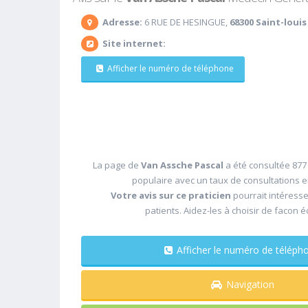
Adresse:
6 RUE DE HESINGUE,
68300 Saint-louis
Site internet:
Afficher le numéro de téléphone
La page de
Van Assche Pascal
a été consultée 877 
populaire avec un taux de consultations 
Votre avis sur ce praticien
pourrait intéress
patients. Aidez-les à choisir de facon é
Afficher le numéro de télé
Navigation