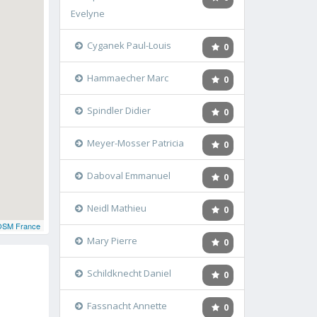
Evelyne
Cyganek Paul-Louis
0
Hammaecher Marc
0
Spindler Didier
0
Meyer-Mosser Patricia
0
Daboval Emmanuel
0
Neidl Mathieu
0
OSM France
Mary Pierre
0
Schildknecht Daniel
0
Fassnacht Annette
0