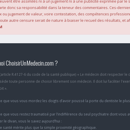
 peuvent être assimilés ni à un jugement ni à une publicité exprimée par le s
rte donc sa responsabilité dans la teneur des commentaires. Ces-dernier
x ou jugement de valeur, voire contestation, des compétences profession
oute autre censure serait de nature à biaiser le recueil des résultats, et af
M
oi ChoisirUnMedecin.com ?
6 (article R.4127-6 du code de la santé publique) « Le médecin doit respecter le 
ède toute personne de choisir librement son médecin. Il doit lui faciliter l'exe
it ».
e que vous vous mordez les doigts d’avoir poussé la porte du dentiste le plu
e que vous restez traumatisé par l’indifférence du seul psychiatre dont vous 
er le divan, vous le savez aujourd’hui :
e santé mérite plus que la simple proximité géographique.