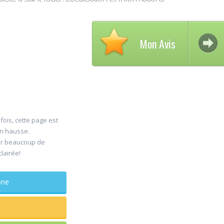
Mon Avis
Avis su
fois, cette page est
30
en hausse.
DELCA
er beaucoup de
Jul
Chirurg
clairée!
maxillo-facia
Rapide et efficace
phone
sagesse extraites
douleur
...lire plus